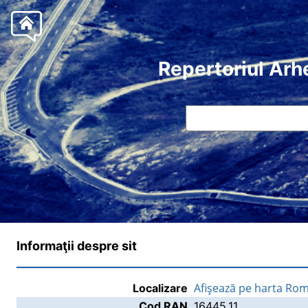
Repertoriul Arh
Informaţii despre sit
Afişează pe harta Rom
Localizare
Cod RAN
16445.11