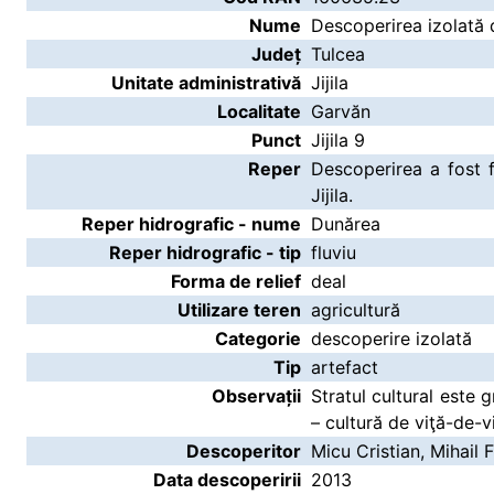
Nume
Descoperirea izolată de 
Județ
Tulcea
Unitate administrativă
Jijila
Localitate
Garvăn
Punct
Jijila 9
Reper
Descoperirea a fost f
Jijila.
Reper hidrografic - nume
Dunărea
Reper hidrografic - tip
fluviu
Forma de relief
deal
Utilizare teren
agricultură
Categorie
descoperire izolată
Tip
artefact
Observații
Stratul cultural este 
– cultură de viţă-de-v
Descoperitor
Micu Cristian, Mihail F
Data descoperirii
2013