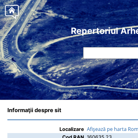
Repertoriul Arh
Informaţii despre sit
Afişează pe harta Rom
Localizare
Cod RAN
160635.23