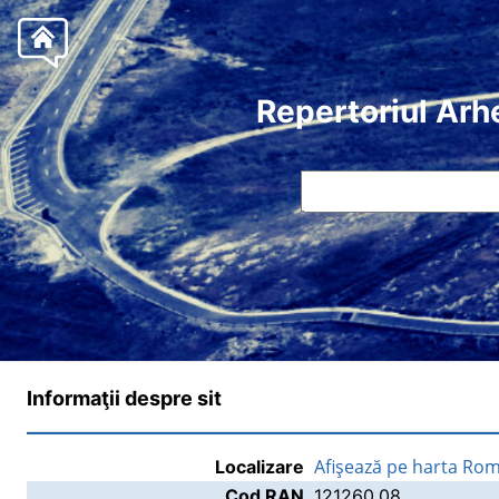
Repertoriul Arh
Informaţii despre sit
Afişează pe harta Rom
Localizare
Cod RAN
121260.08