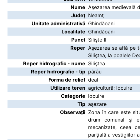
Nume
Aşezarea medievală de 
Județ
Neamţ
Unitate administrativă
Ghindăoani
Localitate
Ghindăoani
Punct
Silişte II
Reper
Aşezarea se află pe t
Siliştea, la poalele Dea
Reper hidrografic - nume
Siliştea
Reper hidrografic - tip
pârâu
Forma de relief
deal
Utilizare teren
agricultură; locuire
Categorie
locuire
Tip
aşezare
Observații
Zona în care este sit
drum comunal şi est
mecanizate, ceea ce
parţială a vestigiilor 