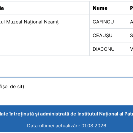
ia
Nume
ul Muzeal Național Neamț
GAFINCU
A
CEAUȘU
S
DIACONU
V
işei de sit)
ate întreţinută şi administrată de
Institutul Național al Pa
Data ultimei actualizări: 01.08.2026