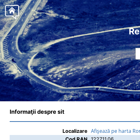
Re
Informaţii despre sit
Afişează pe harta Ro
Localizare
Cod RAN
122711.06