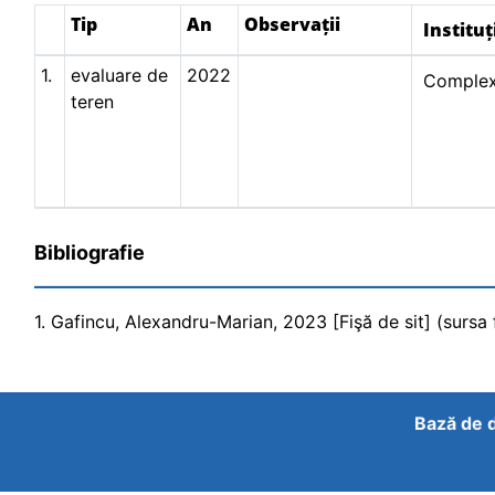
Tip
An
Observații
Instituț
1.
evaluare de
2022
Complex
teren
Bibliografie
1. Gafincu, Alexandru-Marian, 2023 [Fişă de sit] (sursa f
Bază de d