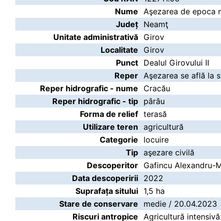
Nume
Aşezarea de epoca mig
Județ
Neamţ
Unitate administrativă
Girov
Localitate
Girov
Punct
Dealul Girovului II
Reper
Aşezarea se află la 
Reper hidrografic - nume
Cracău
Reper hidrografic - tip
pârâu
Forma de relief
terasă
Utilizare teren
agricultură
Categorie
locuire
Tip
aşezare civilă
Descoperitor
Gafincu Alexandru-M
Data descoperirii
2022
Suprafața sitului
1,5 ha
Stare de conservare
medie / 20.04.2023
Riscuri antropice
Agricultură intensiv