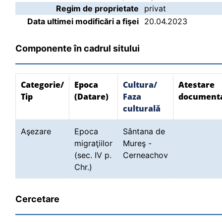
Regim de proprietate
privat
Data ultimei modificări a fişei
20.04.2023
Componente în cadrul sitului
Categorie/
Epoca
Cultura/
Atestare
Tip
(Datare)
Faza
document
culturală
Aşezare
Epoca
Sântana de
migraţiilor
Mureş -
(sec. IV p.
Cerneachov
Chr.)
Cercetare