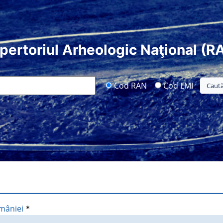
pertoriul Arheologic Naţional (R
Cod RAN
Cod LMI
mâniei
*