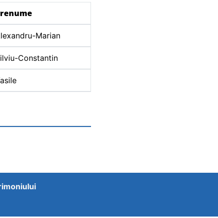
Prenume
lexandru-Marian
ilviu-Constantin
asile
trimoniului