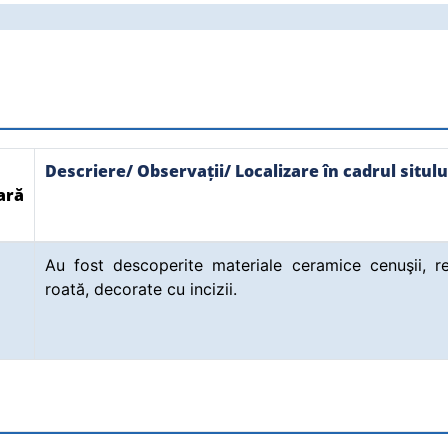
Descriere/ Observații/ Localizare în cadrul situlu
ară
Au fost descoperite materiale ceramice cenuşii, re
roată, decorate cu incizii.