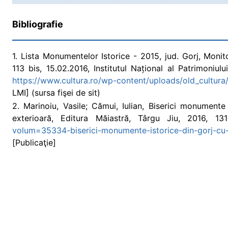
Bibliografie
1. Lista Monumentelor Istorice - 2015, jud. Gorj, Monito
113 bis, 15.02.2016, Institutul Național al Patrimoniulu
https://www.cultura.ro/wp-content/uploads/old_cultura/f
LMI] (sursa fişei de sit)
2. Marinoiu, Vasile; Cămui, Iulian, Biserici monumente
exterioară, Editura Măiastră, Târgu Jiu, 2016, 13
volum=35334-biserici-monumente-istorice-din-gorj-cu-
[Publicaţie]