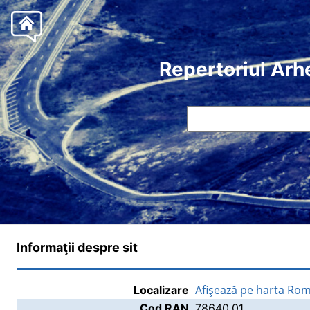
Repertoriul Arh
Informaţii despre sit
Afişează pe harta Rom
Localizare
Cod RAN
78640.01