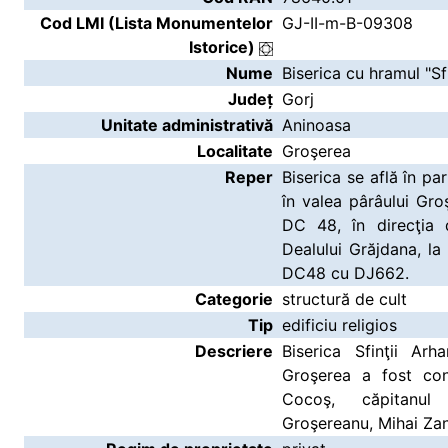
Cod LMI (Lista Monumentelor
GJ-II-m-B-09308
Istorice)
Nume
Biserica cu hramul "Sf
Județ
Gorj
Unitate administrativă
Aninoasa
Localitate
Groşerea
Reper
Biserica se află în pa
în valea pârâului Gr
DC 48, în direcţia 
Dealului Grăjdana, la
DC48 cu DJ662.
Categorie
structură de cult
Tip
edificiu religios
Descriere
Biserica Sfinţii Arh
Groşerea a fost con
Cocoş, căpitanul
Groşereanu, Mihai Zană