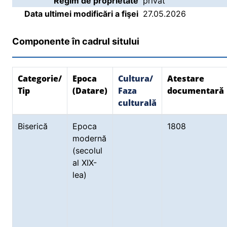
Regim de proprietate
privat
Data ultimei modificări a fişei
27.05.2026
Componente în cadrul sitului
Categorie/
Epoca
Cultura/
Atestare
Tip
(Datare)
Faza
documentară
culturală
Biserică
Epoca
1808
modernă
(secolul
al XIX-
lea)