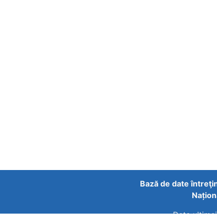
Bază de date întreţi
Națion
Data ultimei