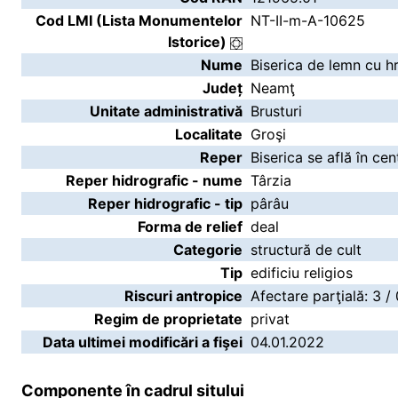
Cod LMI (Lista Monumentelor
NT-II-m-A-10625
Istorice)
Nume
Biserica de lemn cu hr
Județ
Neamţ
Unitate administrativă
Brusturi
Localitate
Groşi
Reper
Biserica se află în cent
Reper hidrografic - nume
Târzia
Reper hidrografic - tip
pârâu
Forma de relief
deal
Categorie
structură de cult
Tip
edificiu religios
Riscuri antropice
Afectare parţială: 3 /
Regim de proprietate
privat
Data ultimei modificări a fişei
04.01.2022
Componente în cadrul sitului