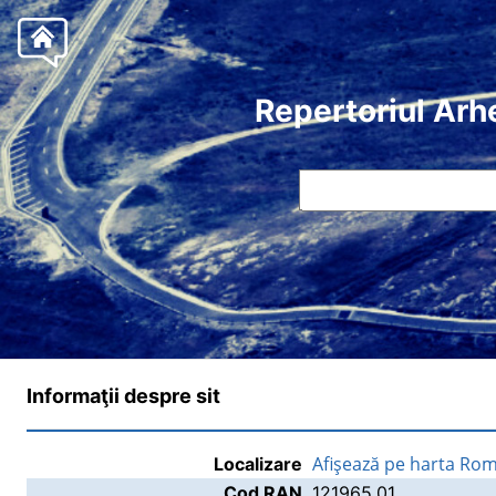
Repertoriul Arh
Informaţii despre sit
Afişează pe harta Rom
Localizare
Cod RAN
121965.01