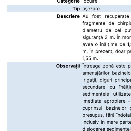
Categorie
locuire
Tip
aşezare
Descriere
Au fost recuperate 
fragmente de chirpic
diametru de cel pu
siguranţă 2 m. În mo
avea o înălţime de 1
m. În prezent, doar pu
1,55 m.
Observații
Întreaga zonă este p
amenajărilor bazinel
irigaţii, diguri princ
secundare cu înăl
sedimentele utiliza
imediata apropiere – 
cuprinsul bazinelor 
presupus, fără îndoial
inclusiv în mare parte
dislocarea sedimentelo