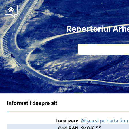
Repertoriul Arh
Informaţii despre sit
Afişează pe harta Rom
Localizare
Cod RAN
94018.55