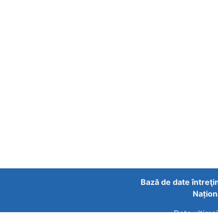
Bază de date întreţi
Națion
Data ultimei