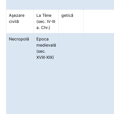
Aşezare
La Tène
getică
civilă
(sec. IV-III
a. Chr.)
Necropolă
Epoca
medievală
(sec.
XVIII-XIX)