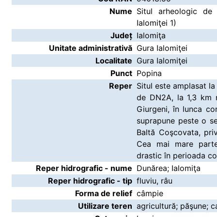
Nume
Situl arheologic de
Ialomiţei 1)
Județ
Ialomiţa
Unitate administrativă
Gura Ialomiţei
Localitate
Gura Ialomiţei
Punct
Popina
Reper
Situl este amplasat l
de DN2A, la 1,3 km n
Giurgeni, în lunca co
suprapune peste o ser
Baltă Coşcovata, priv
Cea mai mare parte
drastic în perioada c
Reper hidrografic - nume
Dunărea; Ialomiţa
Reper hidrografic - tip
fluviu, râu
Forma de relief
câmpie
Utilizare teren
agricultură; păşune; ca