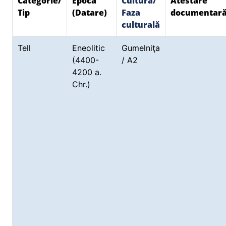
Categorie/
Epoca
Cultura/
Atestare
Tip
(Datare)
Faza
documentar
culturală
Tell
Eneolitic
Gumelniţa
(4400-
/ A2
4200 a.
Chr.)