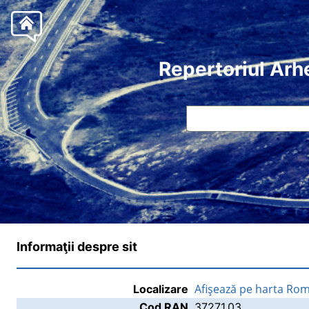
Repertoriul Arh
Informaţii despre sit
Afişează pe harta Rom
Localizare
Cod RAN
37271.03