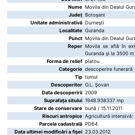
Nume
Movila din Dealul Gu
Județ
Botoşani
Unitate administrativă
Durneşti
Localitate
Guranda
Punct
Movila din Dealul Gu
Reper
Movila se află în e
Guranda şi la 3500 m 
Forma de relief
platou
Categorie
descoperire funerară
Tip
tumul
Descoperitor
O.L. Şovan
Data descoperirii
2009
Suprafața sitului
1948.938337 mp
Stare de conservare
bună / 15.11.2011
Riscuri antropice
Agricultură intensivă: 
Parcela cadastrală
PD64
Data ultimei modificări a fişei
23.03.2012