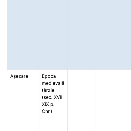
Aşezare
Epoca
medievală
târzie
(sec. XVII-
XIX p.
Chr.)