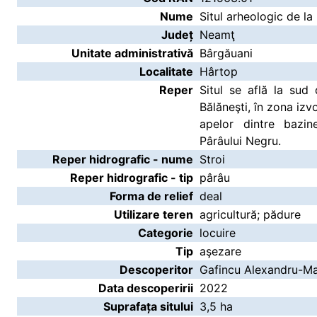
Nume
Situl arheologic de l
Județ
Neamţ
Unitate administrativă
Bârgăuani
Localitate
Hârtop
Reper
Situl se află la sud
Bălăneşti, în zona izv
apelor dintre bazine
Pârâului Negru.
Reper hidrografic - nume
Stroi
Reper hidrografic - tip
pârâu
Forma de relief
deal
Utilizare teren
agricultură; pădure
Categorie
locuire
Tip
aşezare
Descoperitor
Gafincu Alexandru-Ma
Data descoperirii
2022
Suprafața sitului
3,5 ha