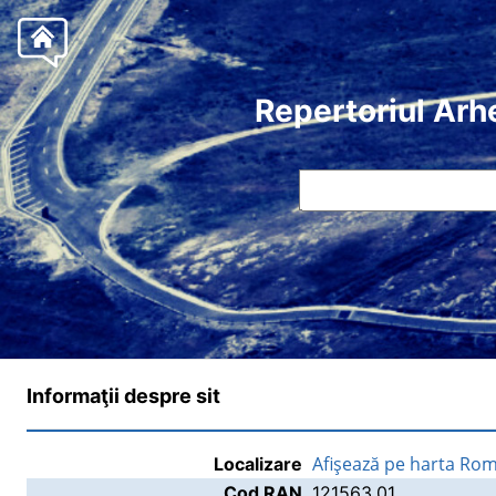
Repertoriul Arh
Informaţii despre sit
Afişează pe harta Rom
Localizare
Cod RAN
121563.01