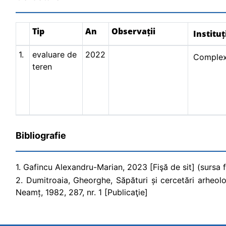
Tip
An
Observații
Instituț
1.
evaluare de
2022
Complex
teren
Bibliografie
1. Gafincu Alexandru-Marian, 2023 [Fişă de sit] (sursa fi
2. Dumitroaia, Gheorghe, Săpături și cercetări arheolo
Neamț, 1982, 287, nr. 1 [Publicaţie]