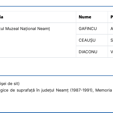
ia
Nume
ul Muzeal Național Neamț
GAFINCU
A
CEAUȘU
S
DIACONU
V
şei de sit)
gice de suprafață în județul Neamț (1987-1991), Memoria An