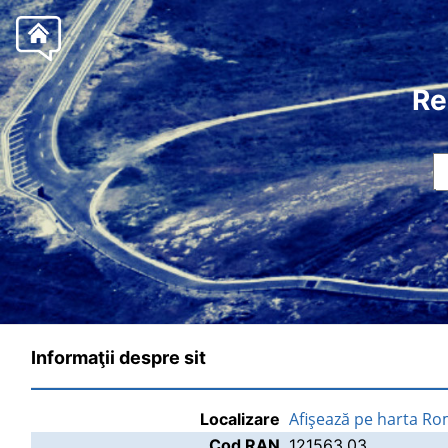
Re
Informaţii despre sit
Afişează pe harta Ro
Localizare
Cod RAN
121563.03