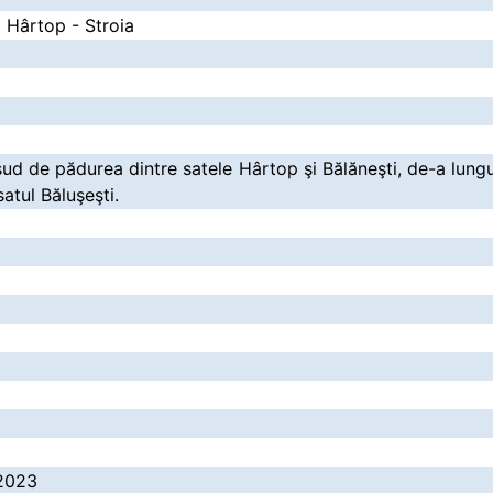
a Hârtop - Stroia
ud de pădurea dintre satele Hârtop şi Bălăneşti, de-a lungul
atul Băluşeşti.
.2023