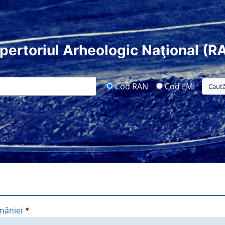
pertoriul Arheologic Naţional (R
Cod RAN
Cod LMI
mâniei
*