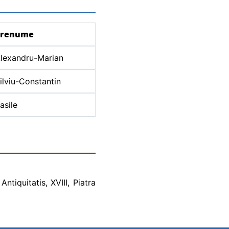
Prenume
lexandru-Marian
ilviu-Constantin
asile
tiquitatis, XVIII, Piatra