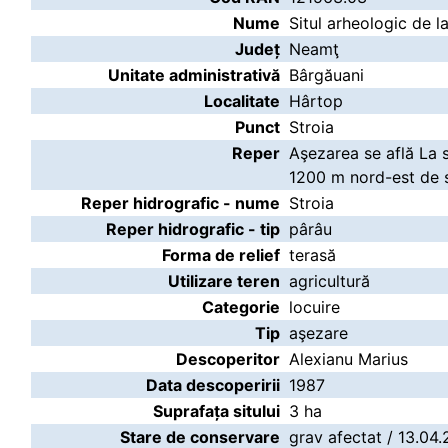
Nume
Situl arheologic de l
Județ
Neamţ
Unitate administrativă
Bârgăuani
Localitate
Hârtop
Punct
Stroia
Reper
Aşezarea se află La s
1200 m nord-est de s
Reper hidrografic - nume
Stroia
Reper hidrografic - tip
pârâu
Forma de relief
terasă
Utilizare teren
agricultură
Categorie
locuire
Tip
aşezare
Descoperitor
Alexianu Marius
Data descoperirii
1987
Suprafața sitului
3 ha
Stare de conservare
grav afectat / 13.04