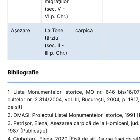
migraţiilor
(sec. V -
VI p. Chr.)
Aşezare
La Tène
carpică
târziu
(sec. II -
III p. Chr.)
Bibliografie
1. Lista Monumentelor Istorice, MO nr. 646 bis/16/07/2
cultelor nr. 2.314/2004, vol. III, București, 2004, p. 18
de sit)
2. DMASI, Proiectul Listei Monumentelor Istorice, 1991 [P
3. Petrișor, Elena, Așezarea carpică de la Homiceni, jud
1987 [Publicaţie]
4. Ciubotaru, Elena, 2020 [Fişă de sit] (sursa fişei de sit