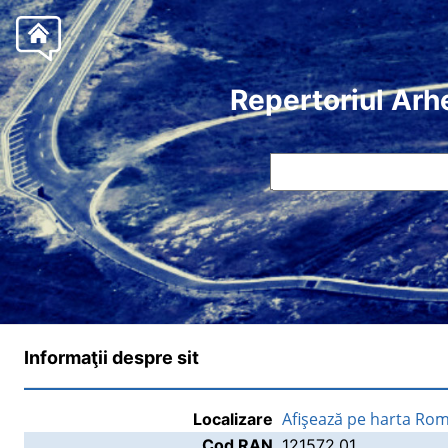
Repertoriul Arh
Informaţii despre sit
Afişează pe harta Rom
Localizare
Cod RAN
121572.01