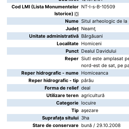
Cod LMI (Lista Monumentelor
NT-I-s-B-10509
Istorice)
Nume
Situl arheologic de la
Județ
Neamţ
Unitate administrativă
Bârgăuani
Localitate
Homiceni
Punct
Dealul Davidului
Reper
Siutl este amplasat p
nord-est de sat, pe pa
Reper hidrografic - nume
Homiceanca
Reper hidrografic - tip
pârâu
Forma de relief
deal
Utilizare teren
agricultură
Categorie
locuire
Tip
aşezare
Suprafața sitului
3ha
Stare de conservare
bună / 29.10.2008