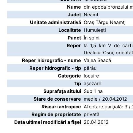
Nume
din epoca bronzului m
Județ
Neamţ
Unitate administrativă
Oraş Târgu Neamţ
Localitate
Humuleşti
Punct
În spini
Reper
la 1,5 km V de carti
Dealului Osoi, orienta
Reper hidrografic - nume
Valea Seacă
Reper hidrografic - tip
pârâu
Categorie
locuire
Tip
aşezare
Suprafața sitului
Sub 1 ha
Stare de conservare
medie / 20.04.2012
Riscuri antropice
Afectare parţială: 3 /
Regim de proprietate
privată
Data ultimei modificări a fişei
20.04.2012