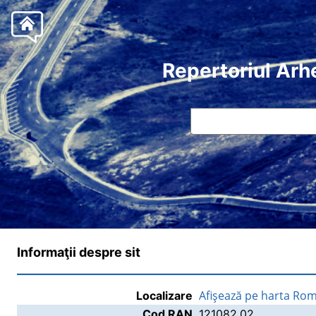
Repertoriul Arh
Informaţii despre sit
Afişează pe harta Rom
Localizare
Cod RAN
121082.02