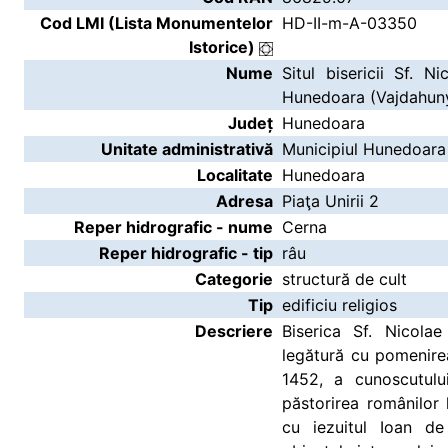
Cod LMI (Lista Monumentelor
HD-II-m-A-03350
Istorice)
Nume
Situl bisericii Sf. N
Hunedoara (Vajdahuny
Județ
Hunedoara
Unitate administrativă
Municipiul Hunedoara
Localitate
Hunedoara
Adresa
Piaţa Unirii 2
Reper hidrografic - nume
Cerna
Reper hidrografic - tip
râu
Categorie
structură de cult
Tip
edificiu religios
Descriere
Biserica Sf. Nicola
legătură cu pomenire
1452, a cunoscutulu
păstorirea românilor 
cu iezuitul Ioan d