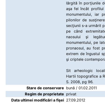
lărgită în porţiunile 
aşa fel încât profil
monumentului, iar p
pilonilor de susţiner
secţiunii s-a urmărit p
pe când extremitate
naosului şi legăt
monumentului, pe lat
pronaosul, au fost p
extrem de îngustul sp
şi criptele contempor
Sit arheologic loca
Hartii topografice a 
S. 2008, pg 96.
Stare de conservare
bună / 01.02.2011
Regim de proprietate
privat
Data ultimei modificări a fişei
27.09.2012