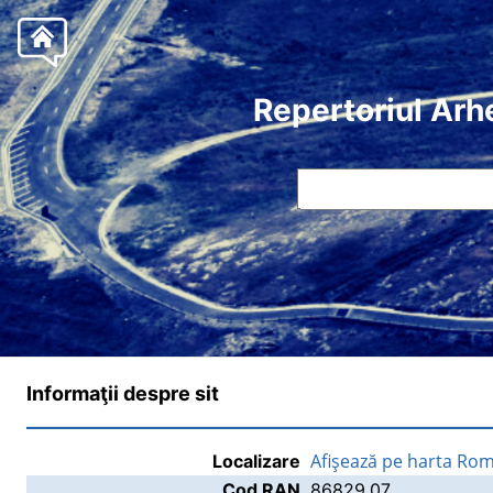
Repertoriul Arh
Informaţii despre sit
Afişează pe harta Rom
Localizare
Cod RAN
86829.07