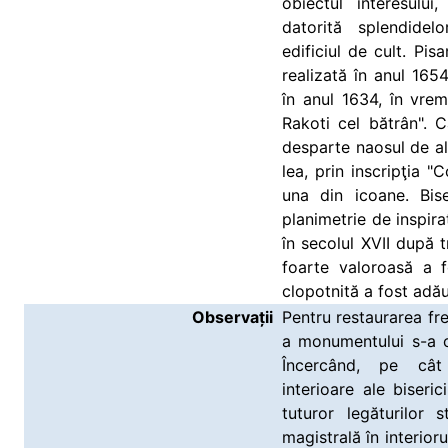
obiectul interesului
datorită splendide
edificiul de cult. Pis
realizată în anul 165
în anul 1634, în vre
Rakoti cel bătrân". 
desparte naosul de alt
lea, prin inscripţia 
una din icoane. Bis
planimetrie de inspira
în secolul XVII după 
foarte valoroasă a f
clopotnită a fost adă
Observații
Pentru restaurarea fr
a monumentului s-a 
Încercând, pe cât 
interioare ale biseric
tuturor legăturilor 
magistrală în interior