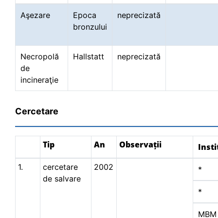
Aşezare
Epoca
neprecizată
bronzului
Necropolă
Hallstatt
neprecizată
de
incineraţie
Cercetare
Tip
An
Observații
Insti
1.
cercetare
2002
*
de salvare
*
MBM 