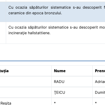
Cu ocazia săpăturilor sistematice s-au descoperit 
ceramice din epoca bronzului.
Cu ocazia săpăturilor sistematice s-au descoperit m
incineraţie hallstattiene.
tuția
Nume
Pre
RADU
Adria
ŢEICU
Dumit
Reşiţa
*
*