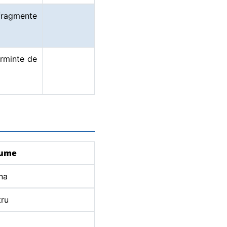
fragmente
orminte de
nume
na
ru