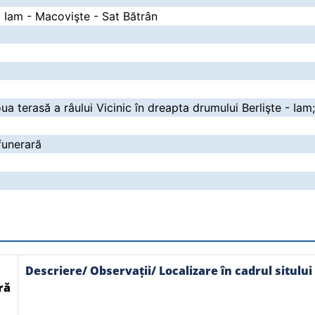
a Iam - Macovişte - Sat Bătrân
ua terasă a râului Vicinic în dreapta drumului Berlişte - Iam;
funerară
Descriere/ Observații/ Localizare în cadrul sitului
ră