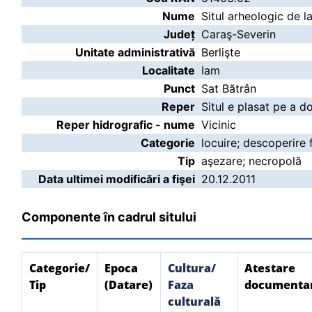
Nume
Situl arheologic de l
Județ
Caraş-Severin
Unitate administrativă
Berlişte
Localitate
Iam
Punct
Sat Bătrân
Reper
Situl e plasat pe a do
Reper hidrografic - nume
Vicinic
Categorie
locuire; descoperire 
Tip
aşezare; necropolă
Data ultimei modificări a fişei
20.12.2011
Componente în cadrul sitului
Categorie/
Epoca
Cultura/
Atestare
Tip
(Datare)
Faza
documenta
culturală