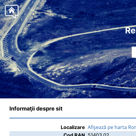
Re
Informaţii despre sit
Afişează pe harta Ro
Localizare
Cod RAN
51403.02