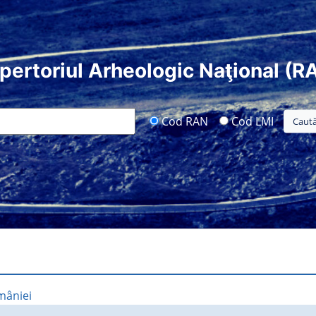
pertoriul Arheologic Naţional (R
Cod RAN
Cod LMI
mâniei