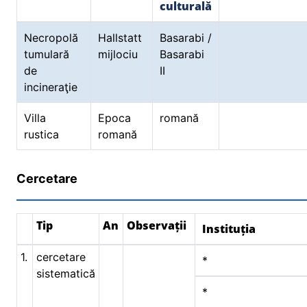
culturală
Necropolă
Hallstatt
Basarabi /
tumulară
mijlociu
Basarabi
de
II
incineraţie
Villa
Epoca
romană
rustica
romană
Cercetare
Tip
An
Observații
Instituția
1.
cercetare
*
sistematică
*