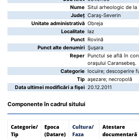
Nume
Situl arheologic de la
Județ
Caraş-Severin
Unitate administrativă
Obreja
Localitate
Iaz
Punct
Rovină
Punct alte denumiri
Şuşara
Reper
Punctul se află în co
oraşului Caransebeş.
Categorie
locuire; descoperire f
Tip
aşezare; necropolă
Data ultimei modificări a fişei
20.12.2011
Componente în cadrul sitului
Categorie/
Epoca
Cultura/
Atestare
Tip
(Datare)
Faza
documentară