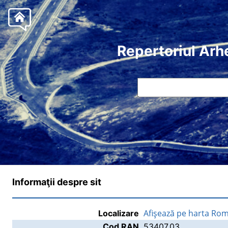
Repertoriul Arh
Informaţii despre sit
Afişează pe harta Rom
Localizare
Cod RAN
53407.03