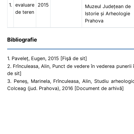
1.
evaluare
2015
Muzeul Județean de
de teren
Istorie și Arheologie
Prahova
Bibliografie
1. Paveleț, Eugen, 2015 [Fişă de sit]
2. Frînculeasa, Alin, Punct de vedere în vederea punerii 
de sit]
3. Peneș, Marinela, Frînculeasa, Alin, Studiu arheolog
Colceag (jud. Prahova), 2016 [Document de arhivă]