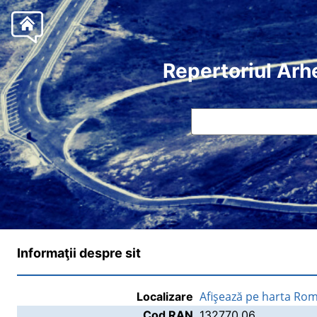
Repertoriul Arh
Informaţii despre sit
Afişează pe harta Rom
Localizare
Cod RAN
132770.06