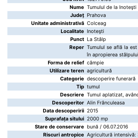
Nume
Tumulul de la Inoteşti
Județ
Prahova
Unitate administrativă
Colceag
Localitate
Inoteşti
Punct
La Stâlp
Reper
Tumulul se află la est
în apropierea stâlpului
Forma de relief
câmpie
Utilizare teren
agricultură
Categorie
descoperire funerară
Tip
tumul
Descriere
Tumul aplatizat, avân
Descoperitor
Alin Frânculeasa
Data descoperirii
2015
Suprafața sitului
2000 mp
Stare de conservare
bună / 06.07.2016
Riscuri antropice
Agricultură intensivă: