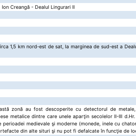
a Ion Creangă - Dealul Lingurari II
irca 1,5 km nord-est de sat, la marginea de sud-est a Dealu
astă zonă au fost descoperite cu detectorul de metale,
iese metalice dintre care unele aparţin secolelor II-III d.H
le perioadei medievale şi moderne (monede, inele cu chaton
efacte din alte situri şi nu pot fi defalcate în funcţie de lo