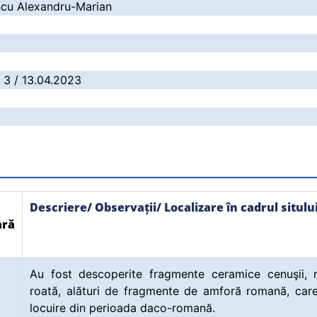
ncu Alexandru-Marian
: 3 / 13.04.2023
Descriere/ Observații/ Localizare în cadrul situlu
ară
Au fost descoperite fragmente ceramice cenuşii, r
roată, alături de fragmente de amforă romană, car
locuire din perioada daco-romană.