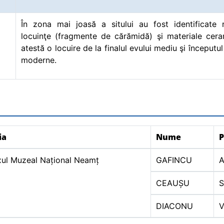
În zona mai joasă a sitului au fost identificate 
locuinţe (fragmente de cărămidă) şi materiale cer
atestă o locuire de la finalul evului mediu şi începutu
moderne.
ia
Nume
ul Muzeal Național Neamț
GAFINCU
A
CEAUȘU
S
DIACONU
V