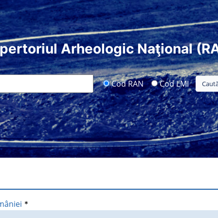
pertoriul Arheologic Naţional (R
Cod RAN
Cod LMI
mâniei
*