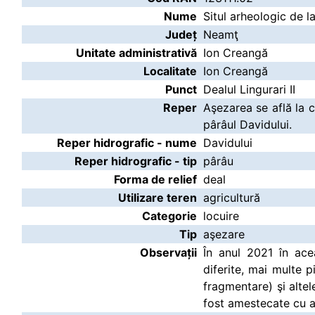
Nume
Situl arheologic de l
Județ
Neamţ
Unitate administrativă
Ion Creangă
Localitate
Ion Creangă
Punct
Dealul Lingurari II
Reper
Aşezarea se află la c
pârâul Davidului.
Reper hidrografic - nume
Davidului
Reper hidrografic - tip
pârâu
Forma de relief
deal
Utilizare teren
agricultură
Categorie
locuire
Tip
aşezare
Observații
În anul 2021 în ace
diferite, mai multe p
fragmentare) şi alte
fost amestecate cu art