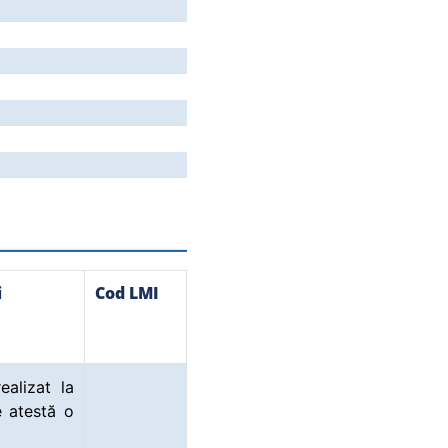
i
Cod LMI
ealizat la
e atestă o