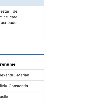
resturi de
amice care
l perioadei
Prenume
lexandru-Marian
ilviu-Constantin
asile