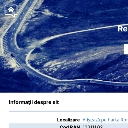
Re
Informaţii despre sit
Afişează pe harta Ro
Localizare
Cod RAN
123111.02