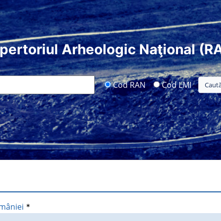
pertoriul Arheologic Naţional (R
Cod RAN
Cod LMI
omâniei
*