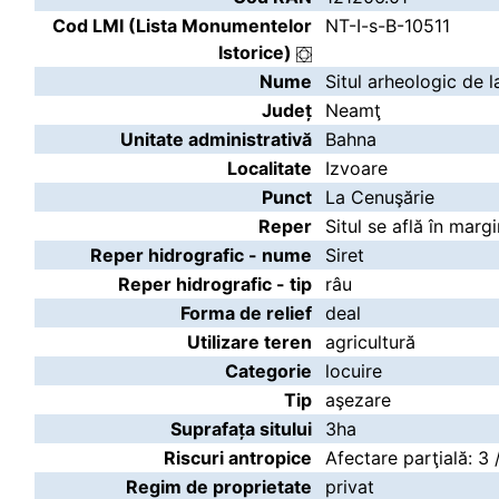
Cod LMI (Lista Monumentelor
NT-I-s-B-10511
Istorice)
Nume
Situl arheologic de 
Județ
Neamţ
Unitate administrativă
Bahna
Localitate
Izvoare
Punct
La Cenuşărie
Reper
Situl se află în marg
Reper hidrografic - nume
Siret
Reper hidrografic - tip
râu
Forma de relief
deal
Utilizare teren
agricultură
Categorie
locuire
Tip
aşezare
Suprafața sitului
3ha
Riscuri antropice
Afectare parţială: 3
Regim de proprietate
privat