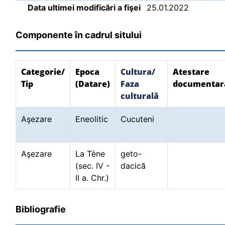
Data ultimei modificări a fişei
25.01.2022
Componente în cadrul sitului
Categorie/
Epoca
Cultura/
Atestare
Tip
(Datare)
Faza
documentar
culturală
Aşezare
Eneolitic
Cucuteni
Aşezare
La Tène
geto-
(sec. IV -
dacică
II a. Chr.)
Bibliografie