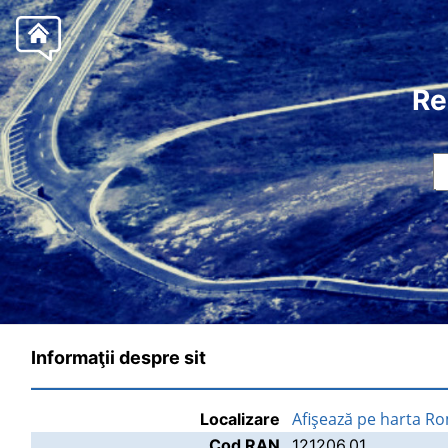
Re
Informaţii despre sit
Afişează pe harta R
Localizare
Cod RAN
121206.01