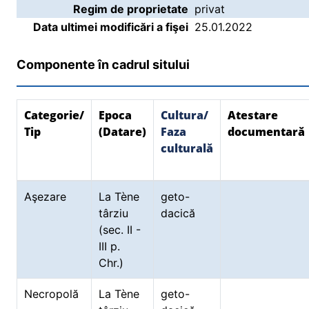
Regim de proprietate
privat
Data ultimei modificări a fişei
25.01.2022
Componente în cadrul sitului
Categorie/
Epoca
Cultura/
Atestare
Tip
(Datare)
Faza
documentară
culturală
Aşezare
La Tène
geto-
târziu
dacică
(sec. II -
III p.
Chr.)
Necropolă
La Tène
geto-