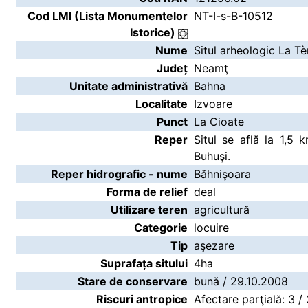
Cod LMI (Lista Monumentelor
NT-I-s-B-10512
Istorice)
Nume
Situl arheologic La Tè
Județ
Neamţ
Unitate administrativă
Bahna
Localitate
Izvoare
Punct
La Cioate
Reper
Situl se află la 1,5
Buhuşi.
Reper hidrografic - nume
Băhnişoara
Forma de relief
deal
Utilizare teren
agricultură
Categorie
locuire
Tip
aşezare
Suprafața sitului
4ha
Stare de conservare
bună / 29.10.2008
Riscuri antropice
Afectare parţială: 3 /