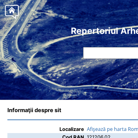
Repertoriul Arh
Informaţii despre sit
Afişează pe harta Rom
Localizare
Cod RAN
121206.02