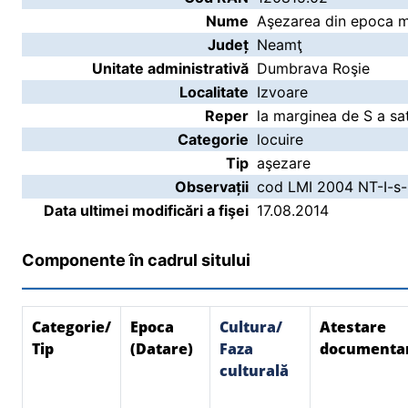
Nume
Aşezarea din epoca mi
Județ
Neamţ
Unitate administrativă
Dumbrava Roşie
Localitate
Izvoare
Reper
la marginea de S a sat
Categorie
locuire
Tip
aşezare
Observații
cod LMI 2004 NT-I-s-B
Data ultimei modificări a fişei
17.08.2014
Componente în cadrul sitului
Categorie/
Epoca
Cultura/
Atestare
Tip
(Datare)
Faza
documenta
culturală