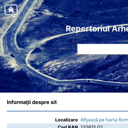
Repertoriul Arh
Informaţii despre sit
Afişează pe harta Rom
Localizare
Cod RAN
120815.02