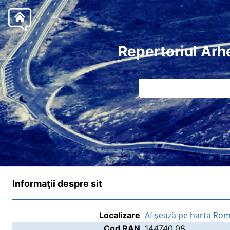
Repertoriul Arh
Informaţii despre sit
Afişează pe harta Rom
Localizare
Cod RAN
144740.08