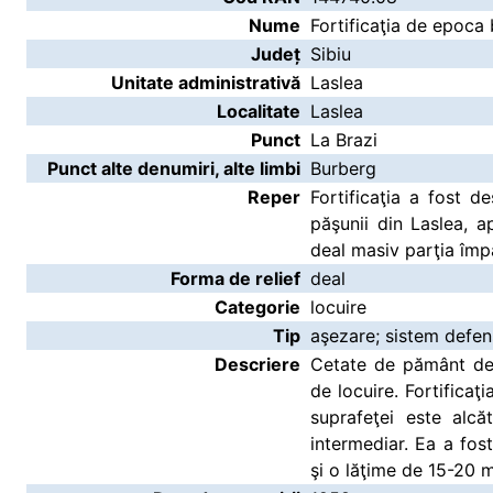
Nume
Fortificaţia de epoca 
Județ
Sibiu
Unitate administrativă
Laslea
Localitate
Laslea
Punct
La Brazi
Punct alte denumiri, alte limbi
Burberg
Reper
Fortificaţia a fost d
păşunii din Laslea, 
deal masiv parţia împ
Forma de relief
deal
Categorie
locuire
Tip
aşezare; sistem defen
Descriere
Cetate de pământ de 
de locuire. Fortificaţ
suprafeţei este alcă
intermediar. Ea a fo
şi o lăţime de 15-20 m