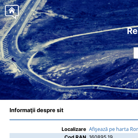
Re
Informaţii despre sit
Afişează pe harta Ro
Localizare
Cod RAN
160895.19