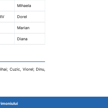
Mihaela
IV
Dorel
U
Marian
Diana
ihai; Cuzic, Viorel; Dinu,
trimoniului