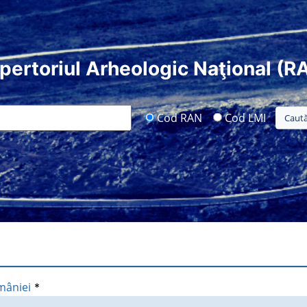
pertoriul Arheologic Naţional (R
Cod RAN
Cod LMI
mâniei
*