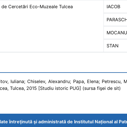
ul de Cercetări Eco-Muzeale Tulcea
IACOB
PARASCH
MOCAN
STAN
itov, Iuliana; Chiselev, Alexandru; Papa, Elena; Petrescu, M
cea, Tulcea, 2015 [Studiu istoric PUG] (sursa fişei de sit)
ate întreţinută şi administrată de
Institutul Național al Pa