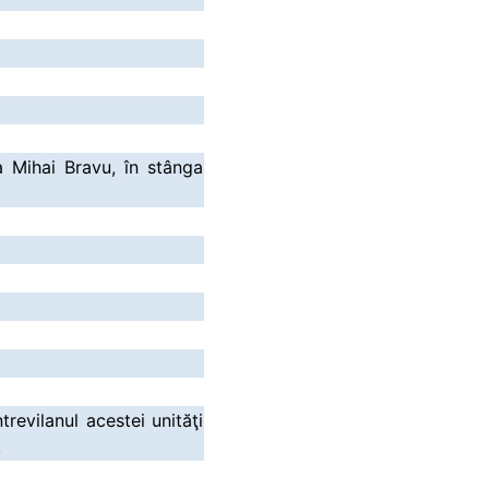
a Mihai Bravu, în stânga
revilanul acestei unităţi
.