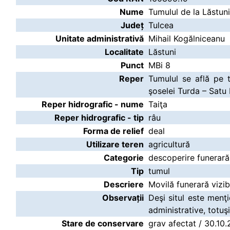
Nume
Tumulul de la Lăstuni
Județ
Tulcea
Unitate administrativă
Mihail Kogălniceanu
Localitate
Lăstuni
Punct
MBi 8
Reper
Tumulul se află pe t
şoselei Turda – Satu 
Reper hidrografic - nume
Taiţa
Reper hidrografic - tip
râu
Forma de relief
deal
Utilizare teren
agricultură
Categorie
descoperire funerară
Tip
tumul
Descriere
Movilă funerară vizib
Observații
Deşi situl este menţi
administrative, totuş
Stare de conservare
grav afectat / 30.10