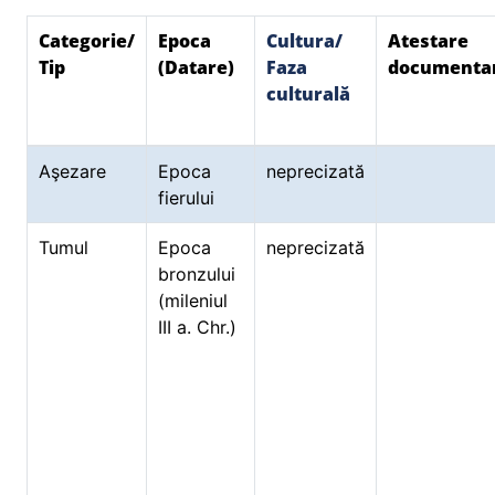
Categorie/
Epoca
Cultura/
Atestare
Tip
(Datare)
Faza
documenta
culturală
Aşezare
Epoca
neprecizată
fierului
Tumul
Epoca
neprecizată
bronzului
(mileniul
III a. Chr.)