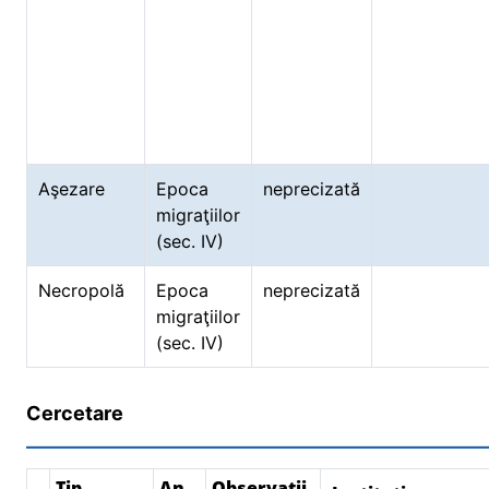
Aşezare
Epoca
neprecizată
migraţiilor
(sec. IV)
Necropolă
Epoca
neprecizată
migraţiilor
(sec. IV)
Cercetare
Tip
An
Observații