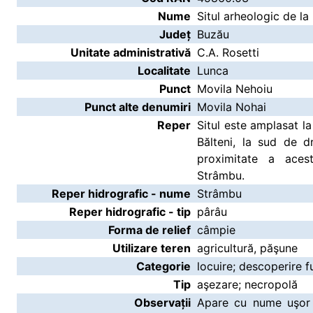
Nume
Situl arheologic de l
Județ
Buzău
Unitate administrativă
C.A. Rosetti
Localitate
Lunca
Punct
Movila Nehoiu
Punct alte denumiri
Movila Nohai
Reper
Situl este amplasat la
Bălteni, la sud de 
proximitate a aces
Strâmbu.
Reper hidrografic - nume
Strâmbu
Reper hidrografic - tip
pârâu
Forma de relief
câmpie
Utilizare teren
agricultură, păşune
Categorie
locuire; descoperire f
Tip
aşezare; necropolă
Observații
Apare cu nume uşor s