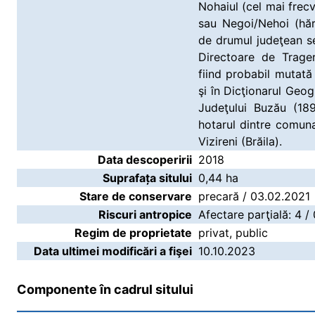
Nohaiul (cel mai frecv
sau Negoi/Nehoi (hăr
de drumul judeţean se
Directoare de Trage
fiind probabil mutat
şi în Dicţionarul Geogr
Judeţului Buzău (18
hotarul dintre comuna
Vizireni (Brăila).
Data descoperirii
2018
Suprafața sitului
0,44 ha
Stare de conservare
precară / 03.02.2021
Riscuri antropice
Afectare parţială: 4 /
Regim de proprietate
privat, public
Data ultimei modificări a fişei
10.10.2023
Componente în cadrul sitului