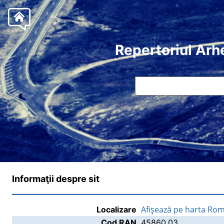
Repertoriul Arh
Informaţii despre sit
Afişează pe harta Rom
Localizare
Cod RAN
45860.03