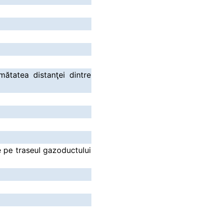
mătatea distanţei dintre
e pe traseul gazoductului