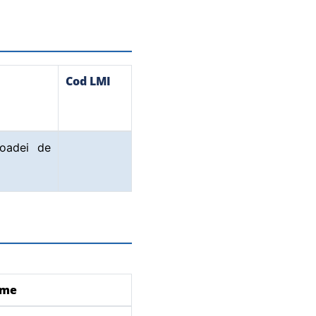
Cod LMI
ioadei de
ume