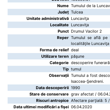
Nume
Tumulul de la Luncav
Județ
Tulcea
Unitate administrativă
Luncaviţa
Localitate
Luncaviţa
Punct
Drumul Vacilor 2
Reper
Tumulul se află pe 
localităţile Luncaviţa
Forma de relief
deal
Utilizare teren
păşune
Categorie
descoperire funerară
Tip
tumul
Observații
Tumulul a fost desco
Isaccea-Şendreni.
Data descoperirii
1990
Stare de conservare
grav afectat / 06.04
Riscuri antropice
Afectare parţială: 5 
Data ultimei modificări a fişei
06.04.2020