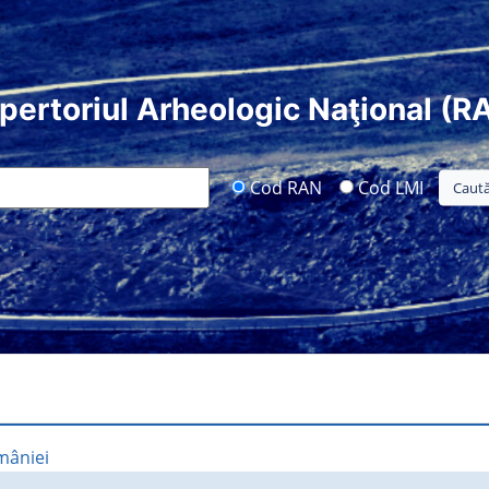
pertoriul Arheologic Naţional (R
Cod RAN
Cod LMI
mâniei