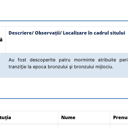
Descriere/ Observații/ Localizare în cadrul sitului
ă
Au fost descoperite patru morminte atribuite per
tranziţie la epoca bronzului şi bronzului mijlociu.
tuția
Nume
Pren