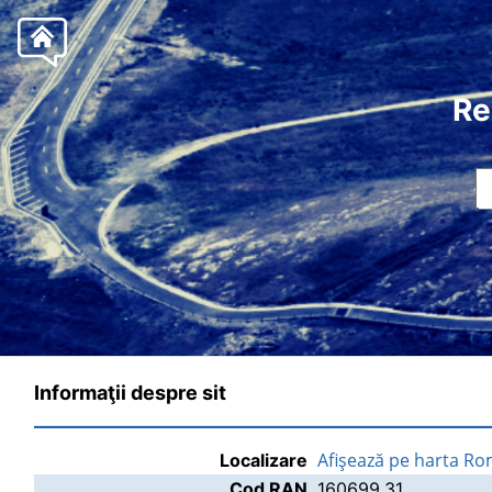
Re
Informaţii despre sit
Afişează pe harta Ro
Localizare
Cod RAN
160699.31