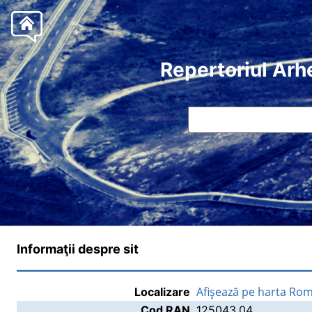
Repertoriul Arh
Informaţii despre sit
Afişează pe harta Rom
Localizare
Cod RAN
125043.04