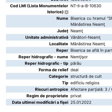
Cod LMI (Lista Monumentelor
NT-II-a-B-10630
Istorice)
Nume
Biserica cu hramul "S
Mânăstirea Neamţ
Județ
Neamţ
Unitate administrativă
Vânători-Neamţ
Localitate
Mânăstirea Neamţ
Reper
Biserica se află în part
Reper hidrografic - nume
Nemţişor
Reper hidrografic - tip
pârâu
Forma de relief
deal
Categorie
structură de cult
Tip
edificiu religios
Riscuri antropice
Afectare parţială: 3 /
Regim de proprietate
privat
Data ultimei modificări a fişei
25.01.2022