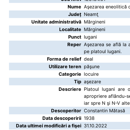
Nume
Aşezarea eneolitică d
Județ
Neamţ
Unitate administrativă
Mărgineni
Localitate
Mărgineni
Punct
Iugani
Reper
Aşezarea se află la 
pe platoul lugani.
Forma de relief
deal
Utilizare teren
păşune
Categorie
locuire
Tip
aşezare
Descriere
Platoul lugani are 
apropriere aflându-s
iar spre N şi N-V alte
Descoperitor
Constantin Mătasă
Data descoperirii
1938
Data ultimei modificări a fişei
31.10.2022