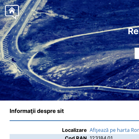
Re
Informaţii despre sit
Afişează pe harta Ro
Localizare
Cod RAN
123184.01