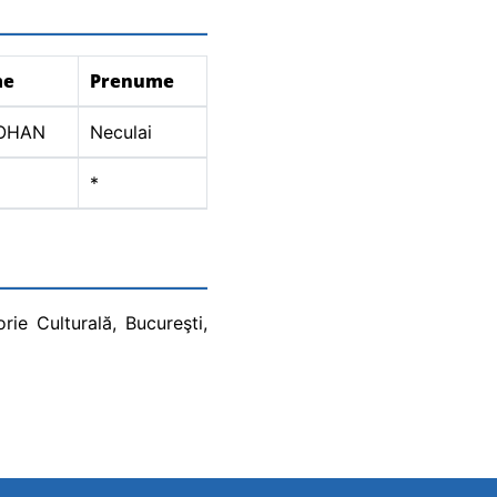
me
Prenume
OHAN
Neculai
*
ie Culturală, Bucureşti,