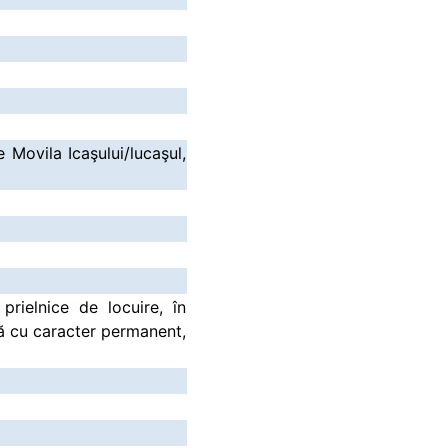
Movila Icaşului/lucaşul,
prielnice de locuire, în
ă cu caracter permanent,