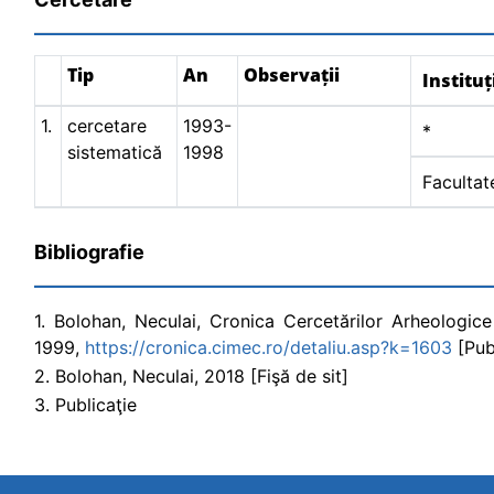
Tip
An
Observații
Instituț
1.
cercetare
1993-
*
sistematică
1998
Facultate
Bibliografie
1. Bolohan, Neculai, Cronica Cercetărilor Arheologi
1999,
https://cronica.cimec.ro/detaliu.asp?k=1603
[Publ
2. Bolohan, Neculai, 2018 [Fişă de sit]
3. Publicaţie