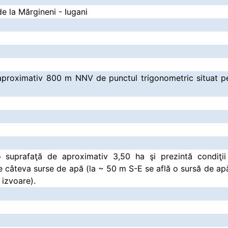
e la Mărgineni - Iugani
aproximativ 800 m NNV de punctul trigonometric situat pe 
o suprafaţă de aproximativ 3,50 ha şi prezintă condiţii 
e câteva surse de apă (la ~ 50 m S-E se află o sursă de ap
 izvoare).