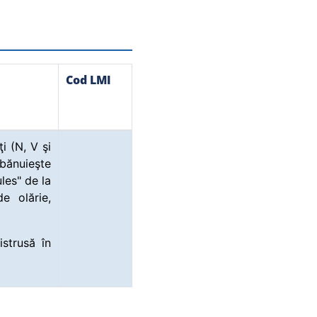
Cod LMI
i (N, V şi
bănuieşte
les" de la
e olărie,
strusă în