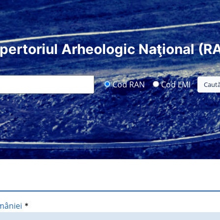
pertoriul Arheologic Naţional (R
Cod RAN
Cod LMI
mâniei
*