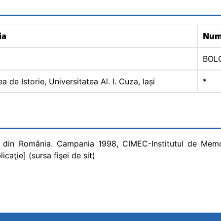
ia
Nu
BOL
a de Istorie, Universitatea Al. I. Cuza, Iași
*
ce din România. Campania 1998, CIMEC-Institutul de Memor
icaţie] (sursa fişei de sit)