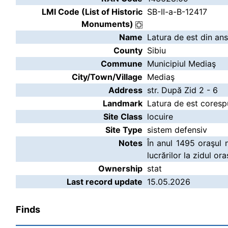
LMI Code (List of Historic
SB-II-a-B-12417
Monuments)
Name
Latura de est din ans
County
Sibiu
Commune
Municipiul Mediaş
City/Town/Village
Mediaş
Address
str. După Zid 2 - 6
Landmark
Latura de est coresp
Site Class
locuire
Site Type
sistem defensiv
Notes
În anul 1495 oraşul 
lucrărilor la zidul or
Ownership
stat
Last record update
15.05.2026
Finds