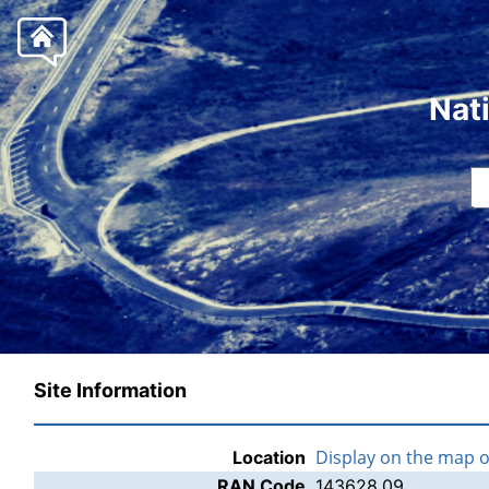
Nat
Site Information
Display on the map 
Location
RAN Code
143628.09