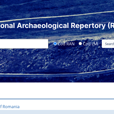
ional Archaeological Repertory (
Cod RAN
Cod LMI
of Romania