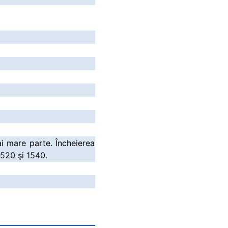
ai mare parte. Încheierea
 1520 şi 1540.