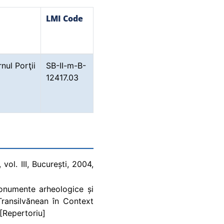
LMI Code
rnul Porţii
SB-II-m-B-
12417.03
vol. III, București, 2004,
 Monumente arheologice și
 Transilvănean în Context
 [Repertoriu]