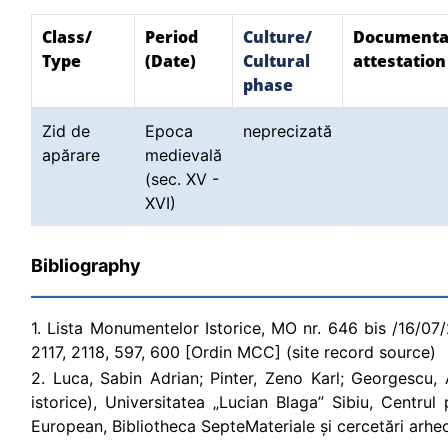
Class/
Period
Culture/
Documenta
Type
(Date)
Cultural
attestation
phase
Zid de
Epoca
neprecizată
apărare
medievală
(sec. XV -
XVI)
Bibliography
1. Lista Monumentelor Istorice, MO nr. 646 bis /16/07/200
2117, 2118, 597, 600 [Ordin MCC] (site record source)
2. Luca, Sabin Adrian; Pinter, Zeno Karl; Georgescu, 
istorice), Universitatea „Lucian Blaga” Sibiu, Centrul
European, Bibliotheca SepteMateriale și cercetări arheo