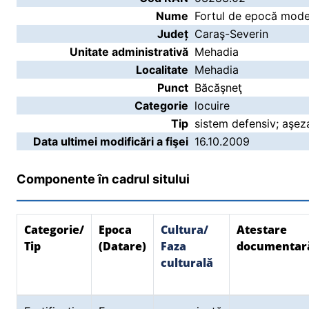
Nume
Fortul de epocă mode
Județ
Caraş-Severin
Unitate administrativă
Mehadia
Localitate
Mehadia
Punct
Băcăşneţ
Categorie
locuire
Tip
sistem defensiv; aşeza
Data ultimei modificări a fişei
16.10.2009
Componente în cadrul sitului
Categorie/
Epoca
Cultura/
Atestare
Tip
(Datare)
Faza
documentar
culturală