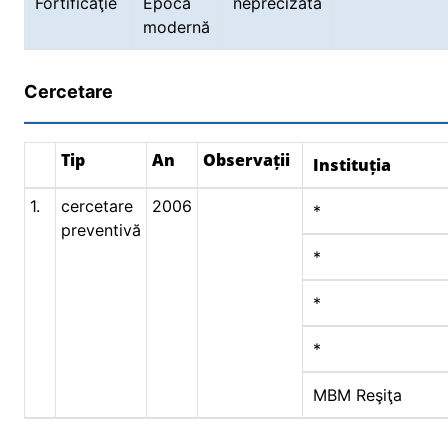
Fortificaţie
Epoca
neprecizată
modernă
Cercetare
Tip
An
Observații
Instituția
1.
cercetare
2006
*
preventivă
*
*
*
MBM Reşiţa