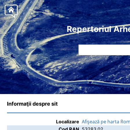
Repertoriul Arh
Informaţii despre sit
Afişează pe harta Rom
Localizare
Cod RAN
53283.02