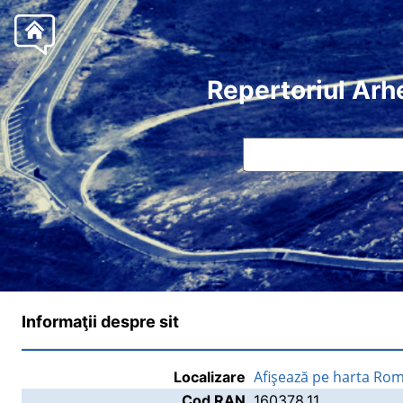
Repertoriul Arh
Informaţii despre sit
Afişează pe harta Rom
Localizare
Cod RAN
160378.11