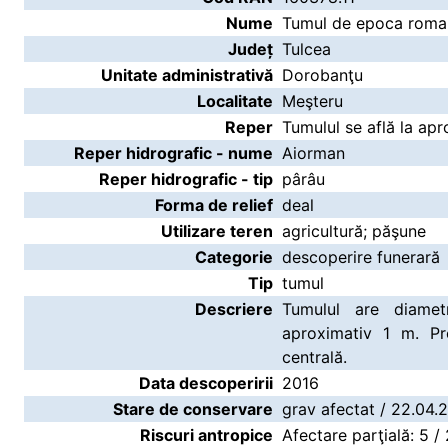
Nume
Tumul de epoca roman
Județ
Tulcea
Unitate administrativă
Dorobanţu
Localitate
Meşteru
Reper
Tumulul se află la apr
Reper hidrografic - nume
Aiorman
Reper hidrografic - tip
pârâu
Forma de relief
deal
Utilizare teren
agricultură; păşune
Categorie
descoperire funerară
Tip
tumul
Descriere
Tumulul are diame
aproximativ 1 m. Pr
centrală.
Data descoperirii
2016
Stare de conservare
grav afectat / 22.04.
Riscuri antropice
Afectare parţială: 5 