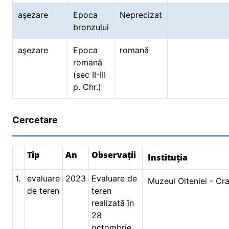
aşezare
Epoca
Neprecizat
bronzului
aşezare
Epoca
romană
romană
(sec II-III
p. Chr.)
Cercetare
Tip
An
Observații
Instituția
1.
evaluare
2023
Evaluare de
Muzeul Olteniei - Cr
de teren
teren
realizată în
28
octombrie