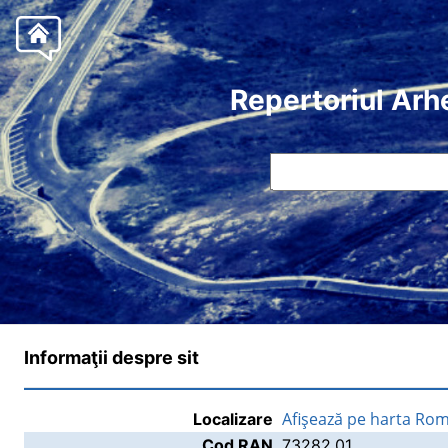
Repertoriul Arh
Informaţii despre sit
Afişează pe harta Rom
Localizare
Cod RAN
73282.01