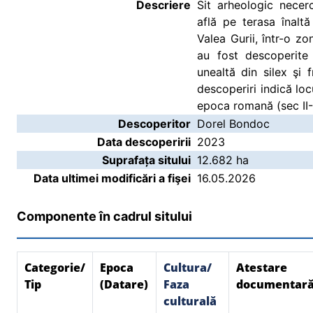
Descriere
Sit arheologic necer
află pe terasa înaltă
Valea Gurii, într-o z
au fost descoperite
unealtă din silex şi
descoperiri indică loc
epoca romană (sec II-II
Descoperitor
Dorel Bondoc
Data descoperirii
2023
Suprafața sitului
12.682 ha
Data ultimei modificări a fişei
16.05.2026
Componente în cadrul sitului
Categorie/
Epoca
Cultura/
Atestare
Tip
(Datare)
Faza
documentar
culturală