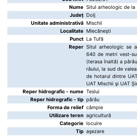
Nume
Situl arheologic de la
Județ
Dolj
Unitate administrativă
Mischii
Localitate
Mlecăneşti
Punct
La Tufă
Reper
Situl arheologic se af
640 de metri vest-su
(terasa înaltă) a pârâ
râului, la sud de vale
de hotarul dintre UAT
UAT Mischii şi UAT Şi
Reper hidrografic - nume
Teslui
Reper hidrografic - tip
pârâu
Forma de relief
câmpie
Utilizare teren
agricultură
Categorie
locuire
Tip
aşezare