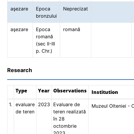
aşezare
Epoca
Neprecizat
bronzului
aşezare
Epoca
romană
romană
(sec II-III
p. Chr.)
Research
Type
Year
Observations
Institution
1.
evaluare
2023
Evaluare de
Muzeul Olteniei - 
de teren
teren realizată
în 28
octombrie
2023.