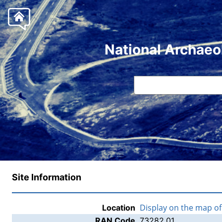
National Archaeo
Site Information
Display on the map o
Location
RAN Code
73282.01