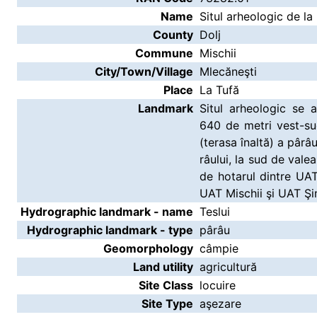
Name
Situl arheologic de la
County
Dolj
Commune
Mischii
City/Town/Village
Mlecăneşti
Place
La Tufă
Landmark
Situl arheologic se af
640 de metri vest-su
(terasa înaltă) a pârâ
râului, la sud de vale
de hotarul dintre UAT
UAT Mischii şi UAT Şi
Hydrographic landmark - name
Teslui
Hydrographic landmark - type
pârâu
Geomorphology
câmpie
Land utility
agricultură
Site Class
locuire
Site Type
aşezare