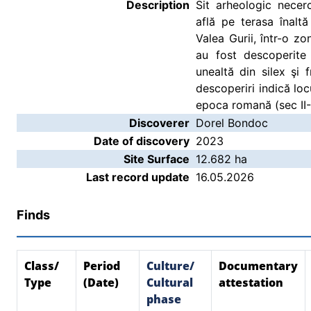
Description
Sit arheologic necer
află pe terasa înaltă
Valea Gurii, într-o z
au fost descoperite
unealtă din silex şi
descoperiri indică loc
epoca romană (sec II-II
Discoverer
Dorel Bondoc
Date of discovery
2023
Site Surface
12.682 ha
Last record update
16.05.2026
Finds
Class/
Period
Culture/
Documentary
Type
(Date)
Cultural
attestation
phase