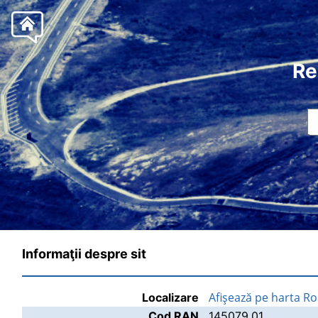
Re
Informaţii despre sit
Afişează pe harta R
Localizare
Cod RAN
145079.01