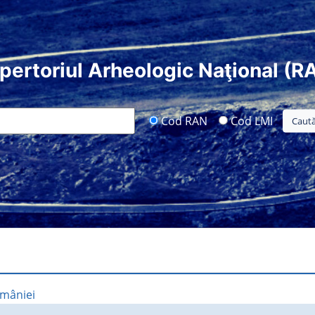
pertoriul Arheologic Naţional (R
Cod RAN
Cod LMI
omâniei