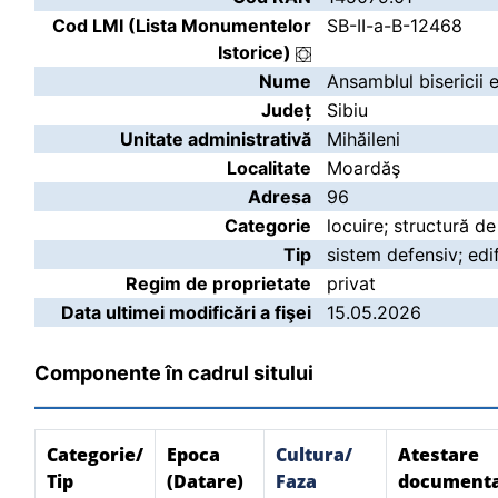
Cod LMI (Lista Monumentelor
SB-II-a-B-12468
Istorice)
Nume
Ansamblul bisericii 
Județ
Sibiu
Unitate administrativă
Mihăileni
Localitate
Moardăş
Adresa
96
Categorie
locuire; structură de
Tip
sistem defensiv; edif
Regim de proprietate
privat
Data ultimei modificări a fişei
15.05.2026
Componente în cadrul sitului
Categorie/
Epoca
Cultura/
Atestare
Tip
(Datare)
Faza
document