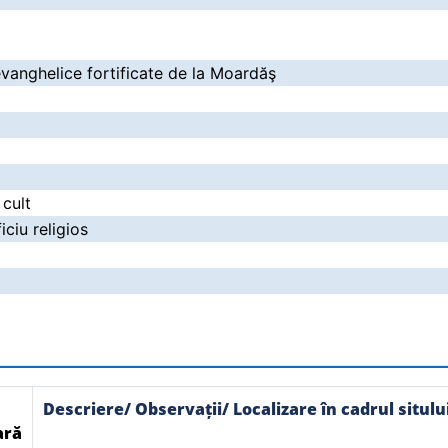
evanghelice fortificate de la Moardăş
 cult
iciu religios
Descriere/ Observații/ Localizare în cadrul situlu
ară