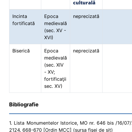
culturală
Incinta
Epoca
neprecizată
fortificată
medievală
(sec. XV -
XVI)
Biserică
Epoca
neprecizată
medievală
(sec. XIV
- XV;
fortificaţii
sec. XV)
Bibliografie
1. Lista Monumentelor Istorice, MO nr. 646 bis /16/07/200
2124, 668-670 [Ordin MCC] (sursa fişei de sit)