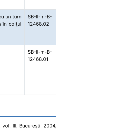
cu un turn
SB-II-m-B-
 în colţul
12468.02
SB-II-m-B-
12468.01
vol. III, București, 2004,