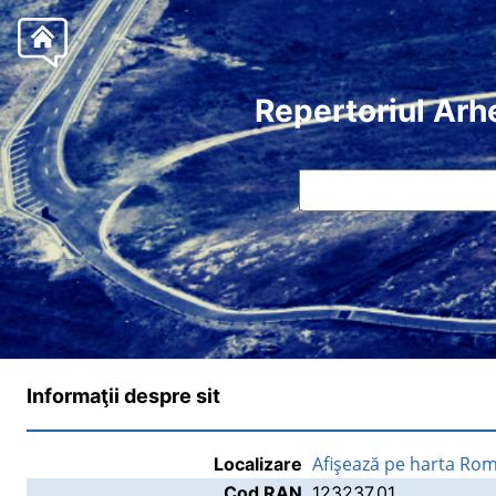
Repertoriul Arh
Informaţii despre sit
Afişează pe harta Rom
Localizare
Cod RAN
123237.01