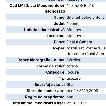
Cod LMI (Lista Monumentelor
NT-I-s-B-10518
Istorice)
Nume
Situl arheologic de l
Județ
Neamţ
Unitate administrativă
Moldoveni
Localitate
Moldoveni
Punct
Dealul Gabăra
Reper
fostul sat Porceşti, l
dreaptă a râului Siret,
Reper hidrografic - nume
Sârbilor
Forma de relief
terasă
Categorie
locuire
Tip
aşezare
Suprafața sitului
5ha
Stare de conservare
bună / 31.10.2008
Regim de proprietate
stat
Data ultimei modificări a fişei
25.01.2022