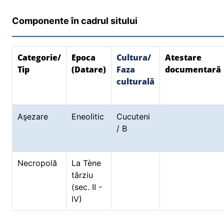
Componente în cadrul sitului
Categorie/
Epoca
Cultura/
Atestare
Tip
(Datare)
Faza
documentară
culturală
Aşezare
Eneolitic
Cucuteni
/ B
Necropolă
La Tène
târziu
(sec. II -
IV)