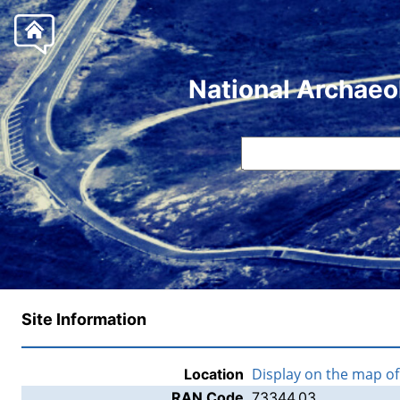
National Archaeo
Site Information
Display on the map o
Location
RAN Code
73344.03