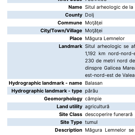
Name
Situl arheologic de l
County
Dolj
Commune
Moţăţei
City/Town/Village
Moţăţei
Place
Măgura Lemnelor
Landmark
Situl arheologic se af
1,192 km nord-nord-e
230 de metri nord de 
dinspre Galicea Marea
est-nord-est de Valea 
Hydrographic landmark - name
Balasan
Hydrographic landmark - type
pârâu
Geomorphology
câmpie
Land utility
agricultură
Site Class
descoperire funerară
Site Type
tumul
Description
Măgura Lemnelor se a