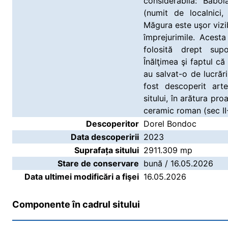
considerabilă: Babo
(numit de localnici
Măgura este uşor vizib
împrejurimile. Acest
folosită drept sup
Înălţimea şi faptul că
au salvat-o de lucrări
fost descoperit arte
sitului, în arătura pr
ceramic roman (sec II-I
Descoperitor
Dorel Bondoc
Data descoperirii
2023
Suprafața sitului
2911.309 mp
Stare de conservare
bună / 16.05.2026
Data ultimei modificări a fişei
16.05.2026
Componente în cadrul sitului