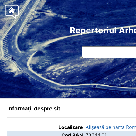
Repertoriul Arh
Informaţii despre sit
Afişează pe harta Rom
Localizare
Cod RAN
73344.01