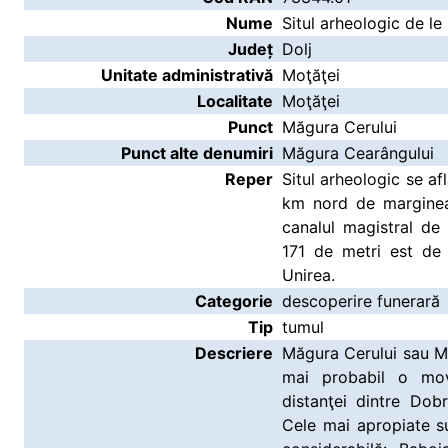
Nume
Situl arheologic de l
Județ
Dolj
Unitate administrativă
Moţăţei
Localitate
Moţăţei
Punct
Măgura Cerului
Punct alte denumiri
Măgura Cearângului
Reper
Situl arheologic se afl
km nord de marginea
canalul magistral de i
171 de metri est de
Unirea.
Categorie
descoperire funerară
Tip
tumul
Descriere
Măgura Cerului sau M
mai probabil o movi
distanţei dintre Dobr
Cele mai apropiate s