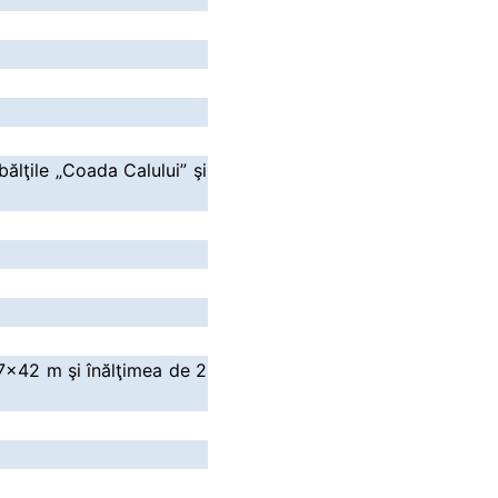
bălţile „Coada Calului” şi
57x42 m şi înălţimea de 2