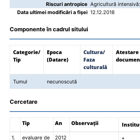
Riscuri antropice
Agricultură intensivă
Data ultimei modificări a fişei
12.12.2018
Componente în cadrul sitului
Categorie/
Epoca
Cultura/
Atestare
Tip
(Datare)
Faza
documen
culturală
Tumul
necunoscută
Cercetare
Tip
An
Observații
Institu
1.
evaluare de
2012
*