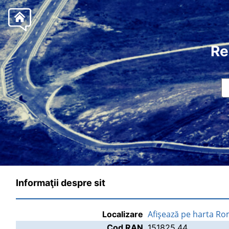
Re
Informaţii despre sit
Afişează pe harta Ro
Localizare
Cod RAN
151825.44