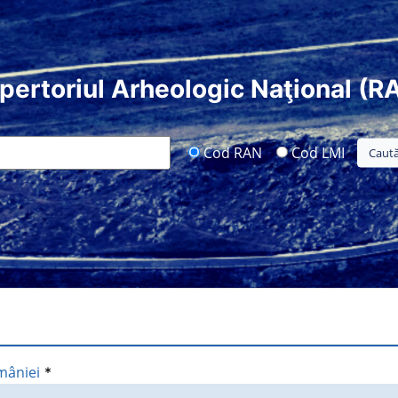
pertoriul Arheologic Naţional (R
Cod RAN
Cod LMI
mâniei
*