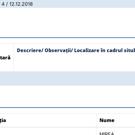
: 4 / 12.12.2018
Descriere/ Observații/ Localizare în cadrul situl
tară
ția
Nume
MIREA