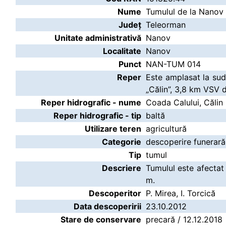
Nume
Tumulul de la Nano
Județ
Teleorman
Unitate administrativă
Nanov
Localitate
Nanov
Punct
NAN-TUM 014
Reper
Este amplasat la sud 
„Călin”, 3,8 km VSV 
Reper hidrografic - nume
Coada Calului, Călin
Reper hidrografic - tip
baltă
Utilizare teren
agricultură
Categorie
descoperire funerară
Tip
tumul
Descriere
Tumulul este afectat 
m.
Descoperitor
P. Mirea, I. Torcică
Data descoperirii
23.10.2012
Stare de conservare
precară / 12.12.2018