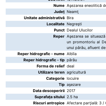
Nume
Aşezarea eneolitică de
Județ
Neamţ
Unitate administrativă
Bira
Localitate
Negreşti
Punct
Dealul Ulucilor
Reper
Aşezarea se situează 
un promontoriu al De
unui pârâu, afluent de 
Reper hidrografic - nume
Albîia
Reper hidrografic - tip
pârâu
Forma de relief
deal
Utilizare teren
agricultură
Categorie
locuire
Tip
aşezare
Data descoperirii
2017
Suprafața sitului
2.5 ha
Riscuri antropice
Afectare parţială: 3 