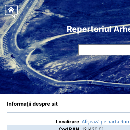
Repertoriul Arh
Informaţii despre sit
Afişează pe harta Rom
Localizare
Cod RAN
121420.01