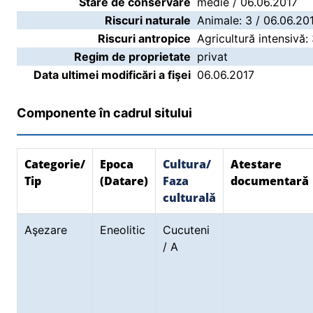
Stare de conservare
medie / 06.06.2017
Riscuri naturale
Animale: 3 / 06.06.20
Riscuri antropice
Agricultură intensivă:
Regim de proprietate
privat
Data ultimei modificări a fişei
06.06.2017
Componente în cadrul sitului
Categorie/
Epoca
Cultura/
Atestare
Tip
(Datare)
Faza
documentară
culturală
Aşezare
Eneolitic
Cucuteni
/ A