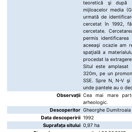
teoretică şi după vi
mijloacelor media (G
urmată de identificar
cercetat în 1992, f
cercetate. Cercetar
permis identificarea 
aceeaşi ocazie am rea
spaţială a materialul
procedat la extragere
Situl este amplasat 
320m, pe un promont
SSE. Spre N, N-V şi 
unde pantele au o dec
Observații
Cea mai mare parte
arheologic.
Descoperitor
Gheorghe Dumitroaia
Data descoperirii
1992
Suprafața sitului
0,97 ha