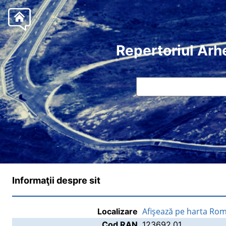
Repertoriul Arh
Informaţii despre sit
Afişează pe harta Rom
Localizare
Cod RAN
123692.01