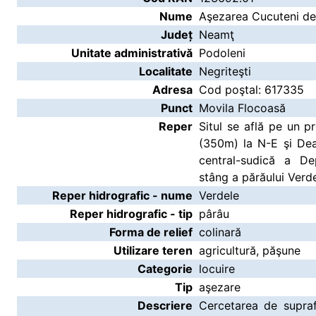
Nume
Aşezarea Cucuteni de 
Județ
Neamţ
Unitate administrativă
Podoleni
Localitate
Negriteşti
Adresa
Cod poştal: 617335
Punct
Movila Flocoasă
Reper
Situl se află pe un p
(350m) la N-E şi Dea
central-sudică a Dep
stâng a părăului Verde
Reper hidrografic - nume
Verdele
Reper hidrografic - tip
pârâu
Forma de relief
colinară
Utilizare teren
agricultură, păşune
Categorie
locuire
Tip
aşezare
Descriere
Cercetarea de supraf