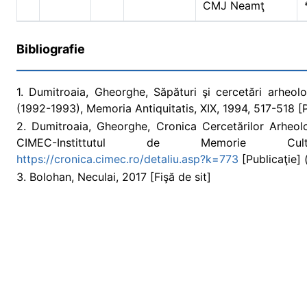
CMJ Neamţ
Bibliografie
1. Dumitroaia, Gheorghe, Săpături şi cercetări arheol
(1992-1993), Memoria Antiquitatis, XIX, 1994, 517-518 [P
2. Dumitroaia, Gheorghe, Cronica Cercetărilor Arheo
CIMEC-Instittutul de Memorie Cult
https://cronica.cimec.ro/detaliu.asp?k=773
[Publicaţie] (
3. Bolohan, Neculai, 2017 [Fişă de sit]