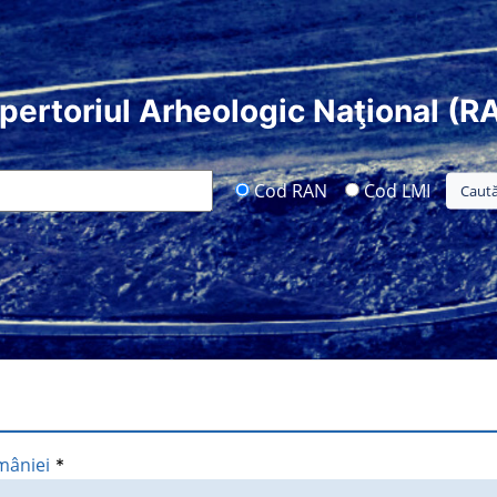
pertoriul Arheologic Naţional (R
Cod RAN
Cod LMI
mâniei
*