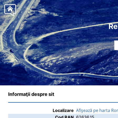
Re
Informaţii despre sit
Afişează pe harta Ro
Localizare
Cod RAN
62636.15