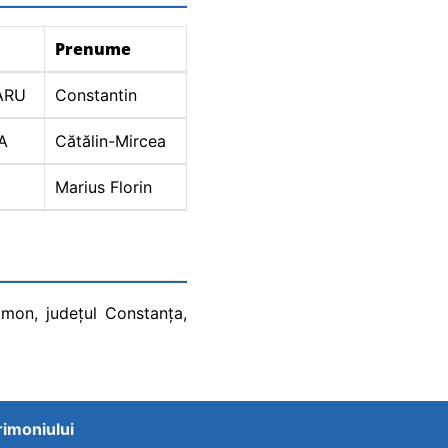
Prenume
ARU
Constantin
A
Cătălin-Mircea
Marius Florin
imon, județul Constanța,
trimoniului