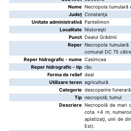
Nume
Necropola tumulară de
Județ
Constanţa
Unitate administrativă
Pantelimon
Localitate
Nistoreşti
Punct
Dealul Grădinii
Reper
Necropola tumulară s
comunal DC 75 către 
Reper hidrografic - nume
Casimcea
Reper hidrografic - tip
râu
Forma de relief
deal
Utilizare teren
agricultură
Categorie
descoperire funerară
Tip
necropolă; tumul
Descriere
Necropolă de mari d
cota +4 m; numeroase
aplatizaţi, unii de d
Est).