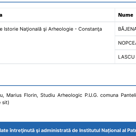
ia
Nume
 Istorie Naţională şi Arheologie - Constanţa
BĂJEN
NOPCE
LASCU
cu, Marius Florin, Studiu Arheologic P.U.G. comuna Pantel
 sit)
ate întreţinută şi administrată de
Institutul Național al Pa