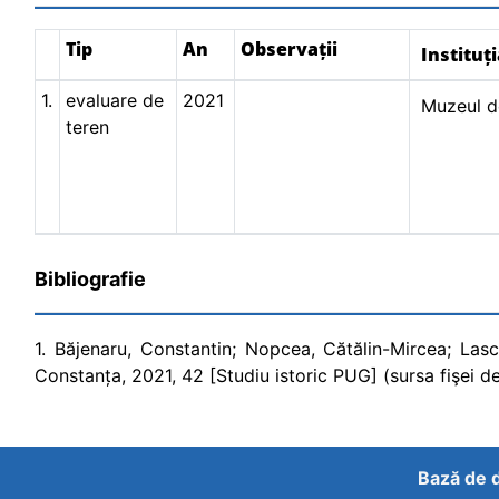
Tip
An
Observații
Instituț
1.
evaluare de
2021
Muzeul de
teren
Bibliografie
1. Băjenaru, Constantin; Nopcea, Cătălin-Mircea; Las
Constanța, 2021, 42 [Studiu istoric PUG] (sursa fişei de
Bază de d