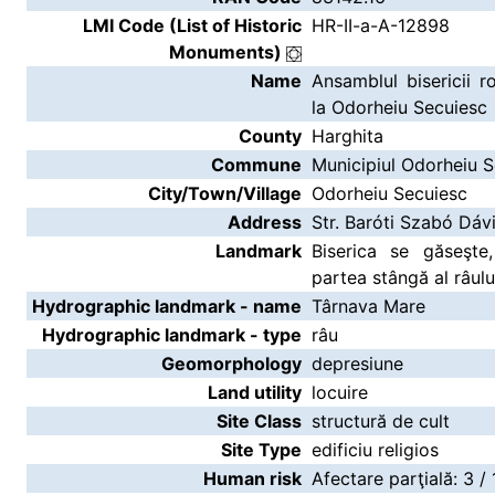
LMI Code (List of Historic
HR-II-a-A-12898
Monuments)
Name
Ansamblul bisericii 
la Odorheiu Secuiesc
County
Harghita
Commune
Municipiul Odorheiu 
City/Town/Village
Odorheiu Secuiesc
Address
Str. Baróti Szabó Dáv
Landmark
Biserica se găseşte,
partea stângă al râul
Hydrographic landmark - name
Târnava Mare
Hydrographic landmark - type
râu
Geomorphology
depresiune
Land utility
locuire
Site Class
structură de cult
Site Type
edificiu religios
Human risk
Afectare parţială: 3 /