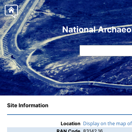
National Archaeo
Site Information
Display on the map o
Location
RAN Code
83142.16