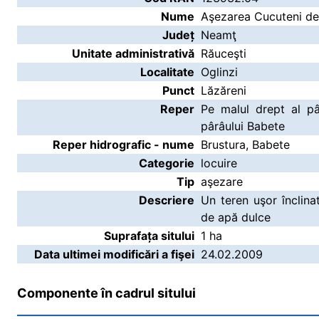
Nume
Aşezarea Cucuteni de 
Județ
Neamţ
Unitate administrativă
Răuceşti
Localitate
Oglinzi
Punct
Lăzăreni
Reper
Pe malul drept al pâ
pârâului Babete
Reper hidrografic - nume
Brustura, Babete
Categorie
locuire
Tip
aşezare
Descriere
Un teren uşor înclina
de apă dulce
Suprafața sitului
1 ha
Data ultimei modificări a fişei
24.02.2009
Componente în cadrul sitului