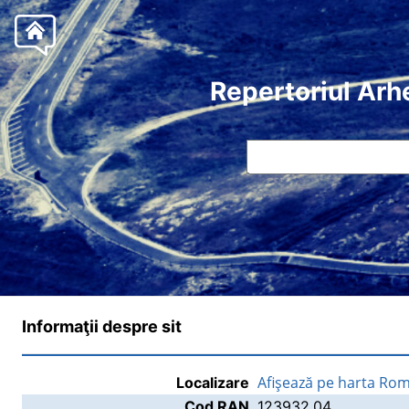
Repertoriul Arh
Informaţii despre sit
Afişează pe harta Rom
Localizare
Cod RAN
123932.04