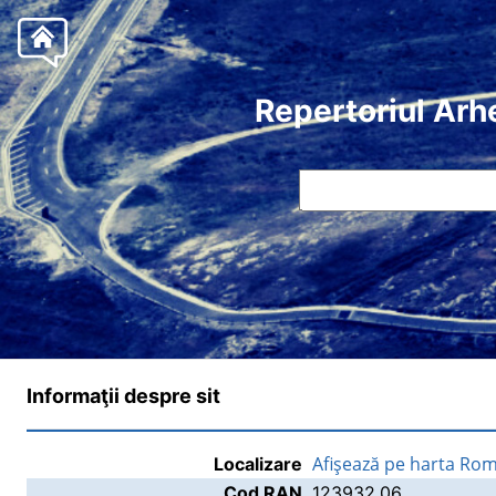
Repertoriul Arh
Informaţii despre sit
Afişează pe harta Rom
Localizare
Cod RAN
123932.06