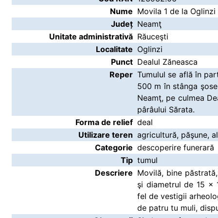
Nume
Movila 1 de la Oglinz
Județ
Neamţ
Unitate administrativă
Răuceşti
Localitate
Oglinzi
Punct
Dealul Zăneasca
Reper
Tumulul se află în par
500 m în stânga şose
Neamţ, pe culmea Dea
pârâului Sărata.
Forma de relief
deal
Utilizare teren
agricultură, păşune, al
Categorie
descoperire funerară
Tip
tumul
Descriere
Movilă, bine păstrată
şi diametrul de 15 x 
fel de vestigii arheol
de patru tu muli, dispuş