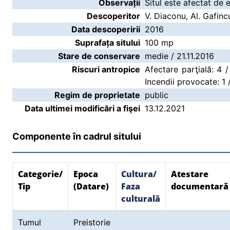
Observații
Situl este afectat de 
Descoperitor
V. Diaconu, Al. Gafinc
Data descoperirii
2016
Suprafața sitului
100 mp
Stare de conservare
medie / 21.11.2016
Riscuri antropice
Afectare parţială: 4 /
Incendii provocate: 1 
Regim de proprietate
public
Data ultimei modificări a fişei
13.12.2021
Componente în cadrul sitului
Categorie/
Epoca
Cultura/
Atestare
Tip
(Datare)
Faza
documentară
culturală
Tumul
Preistorie