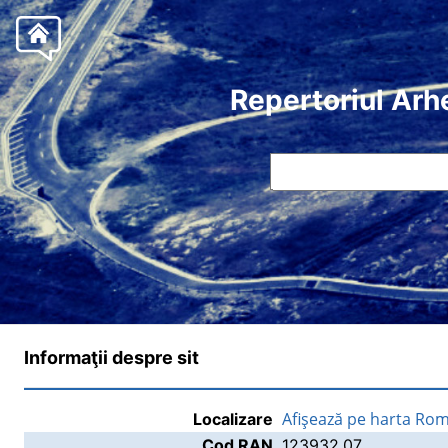
Repertoriul Arh
Informaţii despre sit
Afişează pe harta Rom
Localizare
Cod RAN
123932.07