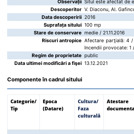
Observații
Situl este afectat de 
Descoperitor
V. Diaconu, Al. Gafinc
Data descoperirii
2016
Suprafața sitului
100 mp
Stare de conservare
medie / 21.11.2016
Riscuri antropice
Afectare parţială: 4 /
Incendii provocate: 1 
Regim de proprietate
public
Data ultimei modificări a fişei
13.12.2021
Componente în cadrul sitului
Categorie/
Epoca
Cultura/
Atestare
Tip
(Datare)
Faza
document
culturală