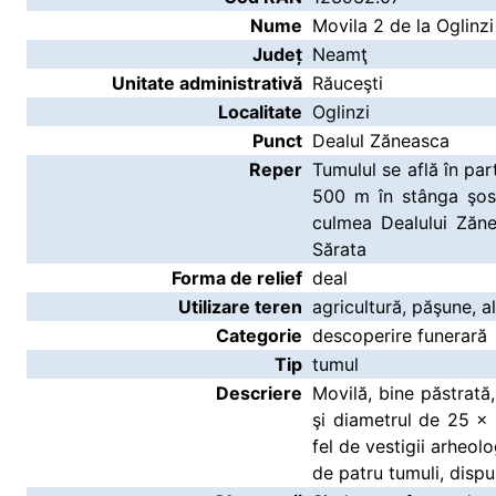
Nume
Movila 2 de la Oglinz
Județ
Neamţ
Unitate administrativă
Răuceşti
Localitate
Oglinzi
Punct
Dealul Zăneasca
Reper
Tumulul se află în par
500 m în stânga şos
culmea Dealului Zăne
Sărata
Forma de relief
deal
Utilizare teren
agricultură, păşune, al
Categorie
descoperire funerară
Tip
tumul
Descriere
Movilă, bine păstrată
şi diametrul de 25 x 
fel de vestigii arheol
de patru tumuli, dispuşi