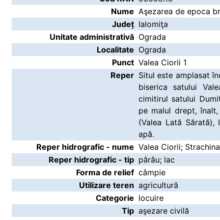
Nume
Aşezarea de epoca bro
Județ
Ialomiţa
Unitate administrativă
Ograda
Localitate
Ograda
Punct
Valea Ciorii 1
Reper
Situl este amplasat î
biserica satului Val
cimitirul satului Du
pe malul drept, înalt,
(Valea Lată Sărată),
apă.
Reper hidrografic - nume
Valea Ciorii; Strachina
Reper hidrografic - tip
pârâu; lac
Forma de relief
câmpie
Utilizare teren
agricultură
Categorie
locuire
Tip
aşezare civilă