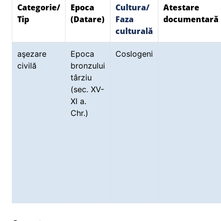
Categorie/
Epoca
Cultura/
Atestare
Tip
(Datare)
Faza
documentară
culturală
aşezare
Epoca
Coslogeni
civilă
bronzului
târziu
(sec. XV-
XI a.
Chr.)