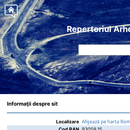
Repertoriul Arh
Informaţii despre sit
Afişează pe harta Rom
Localizare
Cod RAN
93058.15