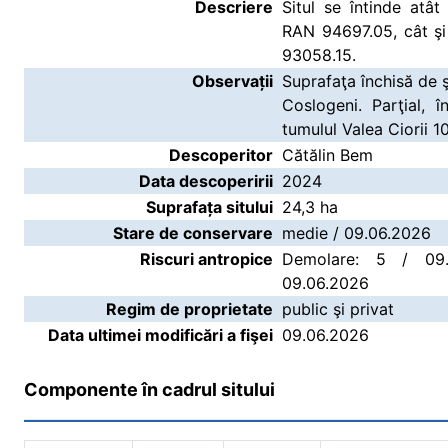
Descriere
Situl se întinde atâ
RAN 94697.05, cât ş
93058.15.
Observații
Suprafaţa închisă de 
Coslogeni. Parţial, î
tumulul Valea Ciorii 1
Descoperitor
Cătălin Bem
Data descoperirii
2024
Suprafața sitului
24,3 ha
Stare de conservare
medie / 09.06.2026
Riscuri antropice
Demolare: 5 / 09.
09.06.2026
Regim de proprietate
public şi privat
Data ultimei modificări a fişei
09.06.2026
Componente în cadrul sitului