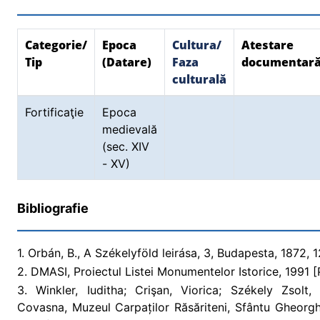
Categorie/
Epoca
Cultura/
Atestare
Tip
(Datare)
Faza
documentar
culturală
Fortificaţie
Epoca
medievală
(sec. XIV
- XV)
Bibliografie
1. Orbán, B., A Székelyföld leirása, 3, Budapesta, 1872, 1
2. DMASI, Proiectul Listei Monumentelor Istorice, 1991 [P
3. Winkler, Iuditha; Crişan, Viorica; Székely Zsolt, 
Covasna, Muzeul Carpaților Răsăriteni, Sfântu Gheorghe