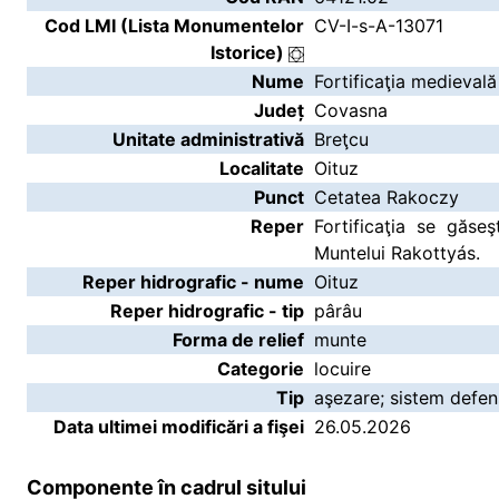
Cod LMI (Lista Monumentelor
CV-I-s-A-13071
Istorice)
Nume
Fortificaţia medieval
Județ
Covasna
Unitate administrativă
Breţcu
Localitate
Oituz
Punct
Cetatea Rakoczy
Reper
Fortificaţia se găse
Muntelui Rakottyás.
Reper hidrografic - nume
Oituz
Reper hidrografic - tip
pârâu
Forma de relief
munte
Categorie
locuire
Tip
aşezare; sistem defen
Data ultimei modificări a fişei
26.05.2026
Componente în cadrul sitului