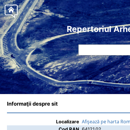
Repertoriul Arh
Informaţii despre sit
Afişează pe harta Rom
Localizare
Cod RAN
64121.02