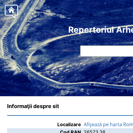
Repertoriul Arh
Informaţii despre sit
Afişează pe harta Rom
Localizare
Cod RAN
26573.38