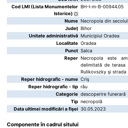
Cod LMI (Lista Monumentelor
BH-I-m-B-00944.05
Istorice)
Nume
Necropola din secolul 
Județ
Bihor
Unitate administrativă
Municipiul Oradea
Localitate
Oradea
Punct
Salca
Reper
Necropola este am
delimitată de terasa C
Rulikovszky şi strada A
Reper hidrografic - nume
Criş
Reper hidrografic - tip
râu
Categorie
descoperire funerară
Tip
necropolă
Data ultimei modificări a fişei
30.05.2023
Componente în cadrul sitului