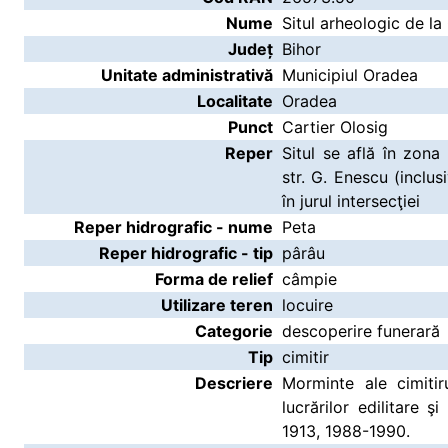
Nume
Situl arheologic de la
Județ
Bihor
Unitate administrativă
Municipiul Oradea
Localitate
Oradea
Punct
Cartier Olosig
Reper
Situl se află în zona
str. G. Enescu (inclus
în jurul intersecţiei
Reper hidrografic - nume
Peta
Reper hidrografic - tip
pârâu
Forma de relief
câmpie
Utilizare teren
locuire
Categorie
descoperire funerară
Tip
cimitir
Descriere
Morminte ale cimitir
lucrărilor edilitare ş
1913, 1988-1990.