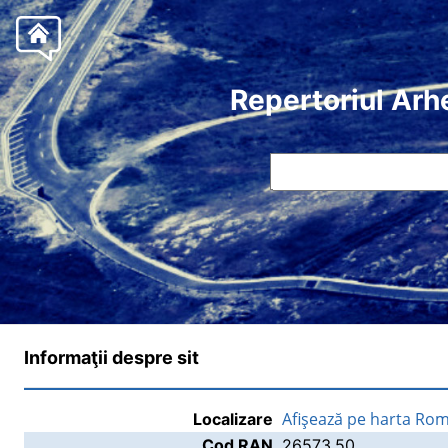
Repertoriul Arh
Informaţii despre sit
Afişează pe harta Rom
Localizare
Cod RAN
26573.50