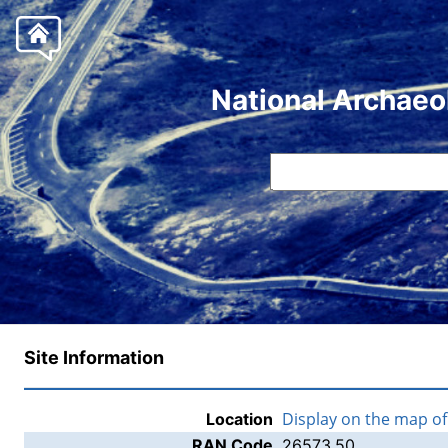
National Archaeo
Site Information
Display on the map o
Location
RAN Code
26573.50