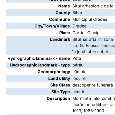
Name
Situl arheologic de la
County
Bihor
Commune
Municipiul Oradea
City/Town/Village
Oradea
Place
Cartier Olosig
Landmark
Situl se află în zona
str. G. Enescu (inclus
în jurul intersecţiei
Hydrographic landmark - name
Peta
Hydrographic landmark - type
pârâu
Geomorphology
câmpie
Land utility
locuire
Site Class
descoperire funerară
Site Type
cimitir
Description
Morminte ale cimitir
lucrărilor edilitare ş
1913, 1988-1990.