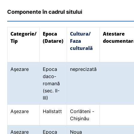
Componente în cadrul sitului
Categorie/
Epoca
Cultura/
Atestare
Tip
(Datare)
Faza
documentar
culturală
Aşezare
Epoca
neprecizată
daco-
romană
(sec. II-
III)
Aşezare
Hallstatt
Corlăteni -
Chişinău
Aşezare
Epoca
Noua