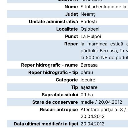
Nume
Situl arheologic de la
Județ
Neamţ
Unitate administrativă
Bodeşti
Localitate
Oşlobeni
Punct
La Hulpoi
Reper
la marginea estică 
pârâului Bereasa, în v
la 500 m NE de podul
Reper hidrografic - nume
Bereasa
Reper hidrografic - tip
pârâu
Categorie
locuire
Tip
aşezare
Suprafața sitului
0,1 ha
Stare de conservare
medie / 20.04.2012
Riscuri antropice
Afectare parţială: 3 /
20.04.2012
Data ultimei modificări a fişei
20.04.2012