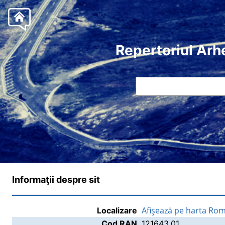
Repertoriul Arh
Informaţii despre sit
Afişează pe harta Rom
Localizare
Cod RAN
121643.01