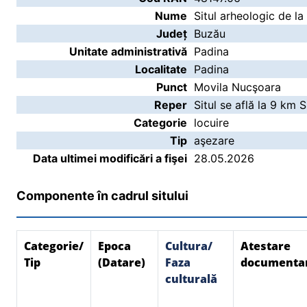
Nume
Situl arheologic de l
Județ
Buzău
Unitate administrativă
Padina
Localitate
Padina
Punct
Movila Nucşoara
Reper
Situl se află la 9 km S
Categorie
locuire
Tip
aşezare
Data ultimei modificări a fişei
28.05.2026
Componente în cadrul sitului
Categorie/
Epoca
Cultura/
Atestare
Tip
(Datare)
Faza
documenta
culturală