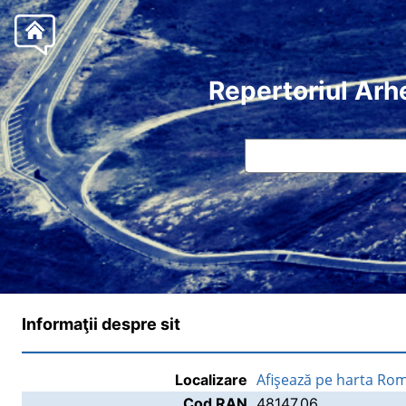
Repertoriul Arh
Informaţii despre sit
Afişează pe harta Rom
Localizare
Cod RAN
48147.06